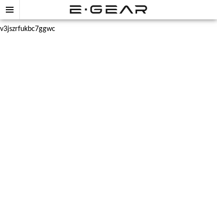
v3jszrfukbc7ggwc