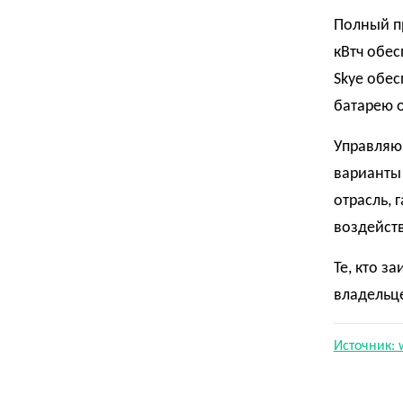
Полный п
кВтч обес
Skye обес
батарею о
Управляющ
варианты 
отрасль, 
воздейст
Те, кто з
владельце
Источник: 