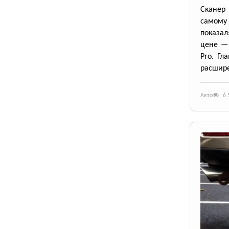
Сканер 
самому
показал
цене — 
Pro. Гл
расшире
Авто
6 