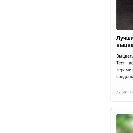
Лучши
выцве
Выцветш
Тест в
керамик
средств
Авто
7 