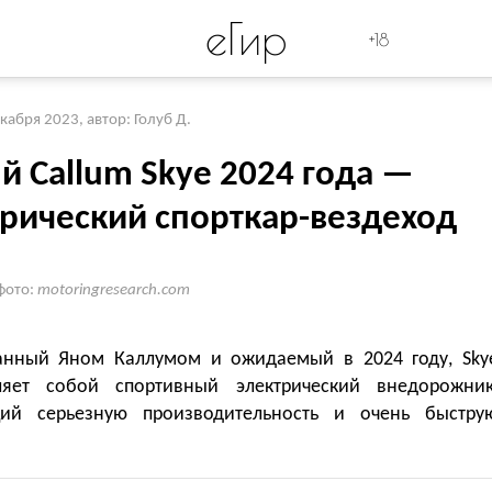
eГир
+18
екабря 2023
,
автор: Голуб Д.
й Callum Skye 2024 года —
трический спорткар-вездеход
фото:
motoringresearch.com
анный Яном Каллумом и ожидаемый в 2024 году, Sky
ляет собой спортивный электрический внедорожник
ий серьезную производительность и очень быстру