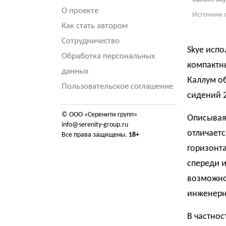
О проекте
Источник 
Как стать автором
Сотрудничество
Skye испо
Обработка персональных
компактны
данных
Каллум о
Пользовательское соглашение
сидений 2
© ООО «Серенити групп»
Описывая 
info@serenity-group.ru
отличает
Все права защищены.
18+
горизонт
спереди и
возможно
инженерн
В частнос