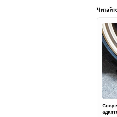
Читайт
Совре
адапт