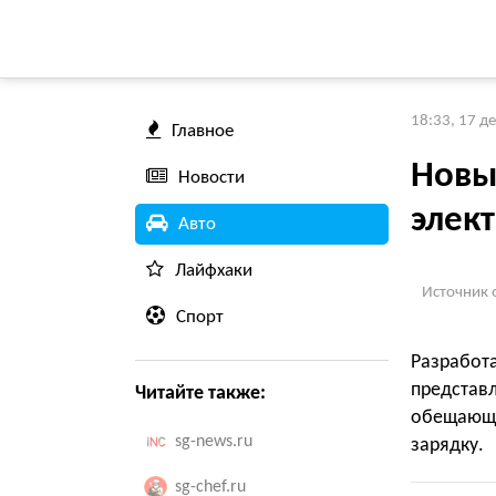
18:33, 17 д
Главное
Новы
Новости
элек
Авто
Лайфхаки
Источник 
Спорт
Разработ
представ
Читайте также:
обещающ
sg-news.ru
зарядку.
sg-chef.ru