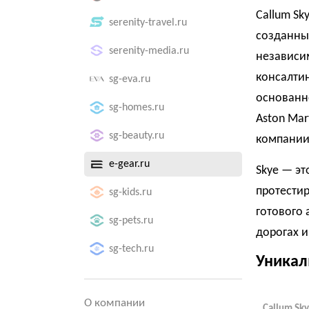
Callum Sk
serenity-travel.ru
созданны
serenity-media.ru
независим
консалти
sg-eva.ru
основанно
sg-homes.ru
Aston Mar
sg-beauty.ru
компании
e-gear.ru
Skye — эт
протестир
sg-kids.ru
готового
sg-pets.ru
дорогах и
sg-tech.ru
Уникал
О компании
Callum Sky