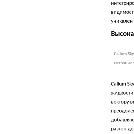
интегрир
видимость
уникален
Высока
Callum Sky
Источник 
Callum Sk
жидкости)
вектору в
преодоле
добавляют
разгон до