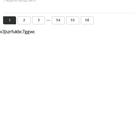
1 неделя назад
Авто
...
1
2
3
54
55
56
v3jszrfukbc7ggwc