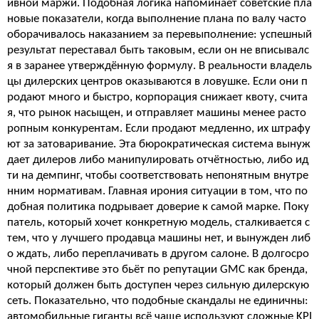
ивной маржи. Подобная логика напоминает советские пла
новые показатели, когда выполнение плана по валу часто
оборачивалось наказанием за перевыполнение: успешный
результат переставал быть таковым, если он не вписывалс
я в заранее утверждённую формулу. В реальности владель
цы дилерских центров оказываются в ловушке. Если они п
родают много и быстро, корпорация снижает квоту, счита
я, что рынок насыщен, и отправляет машины менее расто
ропным конкурентам. Если продают медленно, их штрафу
ют за затоваривание. Эта бюрократическая система вынуж
дает дилеров либо манипулировать отчётностью, либо ид
ти на демпинг, чтобы соответствовать непонятным внутре
нним нормативам. Главная ирония ситуации в том, что по
добная политика подрывает доверие к самой марке. Поку
патель, который хочет конкретную модель, сталкивается с
тем, что у лучшего продавца машины нет, и вынужден либ
о ждать, либо переплачивать в другом салоне. В долгосро
чной перспективе это бьёт по репутации GMC как бренда,
который должен быть доступен через сильную дилерскую
сеть. Показательно, что подобные скандалы не единичны:
автомобильные гиганты всё чаще используют сложные KPI