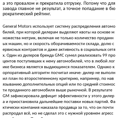
а это провалом и прекратила отгрузку. Потому что для
завода главное не результат, а точное попадание в бю
рократический рейтинг.
General Motors использует систему распределения автомо
билей, при которой дилерам выделяют квоты на основе м
ножества метрик, включая не только количество проданн
ых машин, но и скорость оборачиваемости склада, долю с
ервисных контрактов и даже активность в социальных сетя
х. Один из дилеров бренда GMC сумел реализовать 99 про
центов поступивших к нему автомобилей, что в любой лог
ике бизнеса является выдающимся показателем. Однако к
орпоративный алгоритм посчитал иначе: дилер не выполн
ил план по второстепенному критерию, например, по нав
языванию дополнительных опций или по средней стоимос
ти проданного автомобиля выше рыночной. В результате
GM зафиксировала дефицит эффективности у этого дилер
а и приостановила дальнейшие поставки новых партий. Фа
ктически компания наказала продавца за то, что он почти
распродал всё, но не сделал это с нужной уровнем агресс