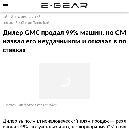
06:18, 04 июля 2026
,
автор: Берёзкин Тимофей
Дилер GMC продал 99% машин, но GM
назвал его неудачником и отказал в по
ставках
Источник фото:
Press service
Дилер выполнил нечеловеческий план продаж — реал
изовал 99% полученных авто, но корпорация GM сочл