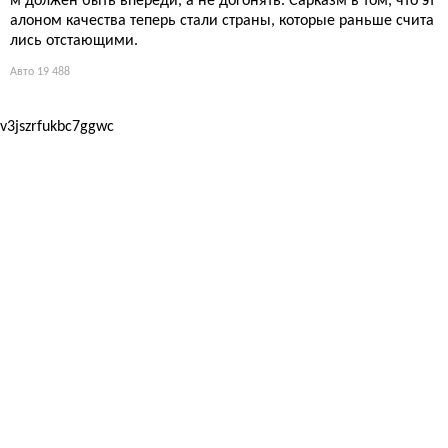
м должен быть впереди, а не догонять. Сарказм в том, что эт
алоном качества теперь стали страны, которые раньше счита
лись отстающими.
Авто
19 488
v3jszrfukbc7ggwc