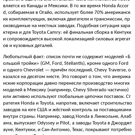
вляется из Канады и Мексики. В то же время Honda Accor
d, собираемая в Огайо, использует более 70% американск
их комплектующих, включая двигатели и трансмиссии, пр
оизводимые на местных заводах. Подобная ситуация хара
ктерна и для Toyota Camry: её финальная сборка в Кентукк
и сопровождается высокой локализацией силовых агрегат
ов и кузовных деталей.
Любопытный факт: список почти не содержит моделей «Б
ольшой тройки» (GM, Ford, Stellantis), кроме одного Ford
и одного Chevrolet — причём последний, Chevy Traverse, о
казался на десятом месте. Это говорит о том, что америка
нские корпорации давно перенесли производство многих
моделей в Мексику (например, Chevy Silverado частично)
или активно используют глобальные цепочки поставок. Ст
ратегия Honda и Toyota, напротив, включает строительство
заводов на юге США и жёсткий контроль за поставщиками
внутри страны. Например, завод Honda в Линкольне, Алаб
ама, выпускает Odyssey и Pilot, а заводы Toyota в Джорджт
ауне, Кентукки, и Сан-Антонио, Техас, покрывают потребно