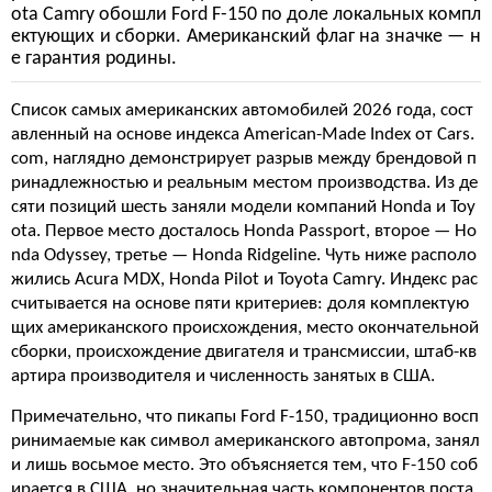
ota Camry обошли Ford F-150 по доле локальных компл
ектующих и сборки. Американский флаг на значке — н
е гарантия родины.
Список самых американских автомобилей 2026 года, сост
авленный на основе индекса American-Made Index от Cars.
com, наглядно демонстрирует разрыв между брендовой п
ринадлежностью и реальным местом производства. Из де
сяти позиций шесть заняли модели компаний Honda и Toy
ota. Первое место досталось Honda Passport, второе — Ho
nda Odyssey, третье — Honda Ridgeline. Чуть ниже располо
жились Acura MDX, Honda Pilot и Toyota Camry. Индекс рас
считывается на основе пяти критериев: доля комплектую
щих американского происхождения, место окончательной
сборки, происхождение двигателя и трансмиссии, штаб-кв
артира производителя и численность занятых в США.
Примечательно, что пикапы Ford F-150, традиционно восп
ринимаемые как символ американского автопрома, занял
и лишь восьмое место. Это объясняется тем, что F-150 соб
ирается в США, но значительная часть компонентов поста