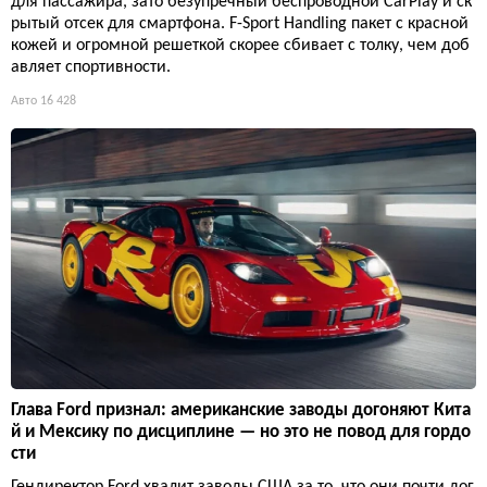
для пассажира, зато безупречный беспроводной CarPlay и ск
рытый отсек для смартфона. F-Sport Handling пакет с красной
кожей и огромной решеткой скорее сбивает с толку, чем доб
авляет спортивности.
Авто
16 428
Глава Ford признал: американские заводы догоняют Кита
й и Мексику по дисциплине — но это не повод для гордо
сти
Гендиректор Ford хвалит заводы США за то, что они почти дог