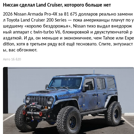
Ниссан сделал Land Cruiser, которого больше нет
2026 Nissan Armada Pro-4X за 81 675 долларов реально замени
л Toyota Land Cruiser 200 Series — пока американцы плачут по у
шедшему «королю бездорожья», Nissan тихо выдал внедорож
ный аппарат с twin-turbo V6, блокировкой и двухступенчатой р
аздаткой. И да, он меньше и экономичнее, чем Tahoe или Expe
dition, хотя в третьем ряду всё ещё тесновато. Спите, энтузиаст
ы, вас обгоняют.
Авто
16 620