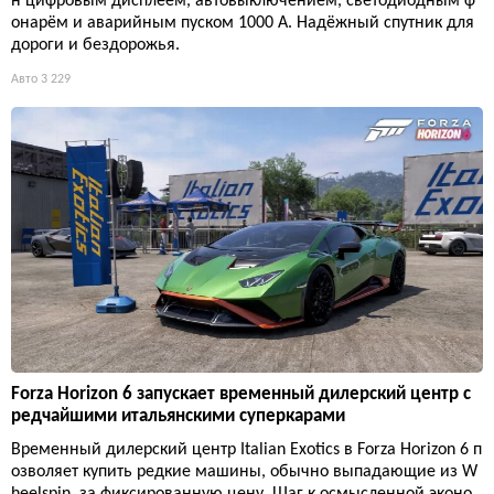
н цифровым дисплеем, автовыключением, светодиодным ф
онарём и аварийным пуском 1000 А. Надёжный спутник для
дороги и бездорожья.
Авто
3 229
Forza Horizon 6 запускает временный дилерский центр с
редчайшими итальянскими суперкарами
Временный дилерский центр Italian Exotics в Forza Horizon 6 п
озволяет купить редкие машины, обычно выпадающие из W
heelspin, за фиксированную цену. Шаг к осмысленной эконо