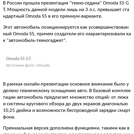
В России прошла презентация "техно-седана" Omoda S5 G
T. Мощность данной модели лишь на 3 л.с. превышает ста
ндартный Omoda S5 в его премиум-варианте.
Этот автомобиль позиционируется как усовершенствован
ный Omoda S5, причем создатели его охарактеризовали ка
к "автомобиль-техногаджет".
Omoda S5 GT.
Источник фото:
Omoda
В рамках онлайн-презентации основное внимание было у
делено техническому оснащению авто. В базовой комплек
тации автомобиль предлагает множество опций: от люка
и системы кругового обзора до двух экранов диагональю
10,25 дюйма и возможности беспроводной зарядки смарт
фона.
Премиальная версия дополнена функциями, такими как в