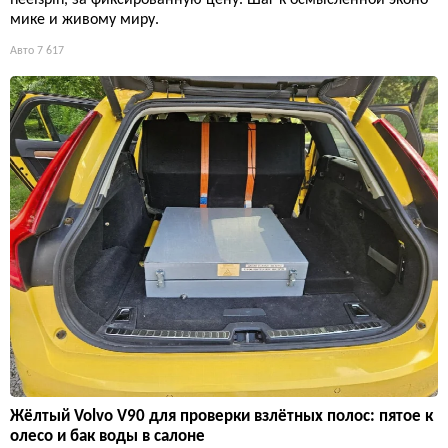
мике и живому миру.
Авто
7 617
Жёлтый Volvo V90 для проверки взлётных полос: пятое к
олесо и бак воды в салоне