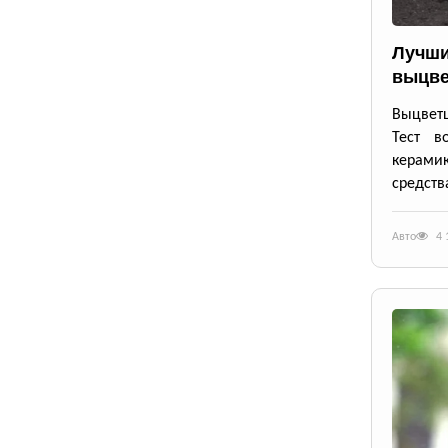
Лучши
выцве
Выцветш
Тест в
керамик
средств
Авто
4 