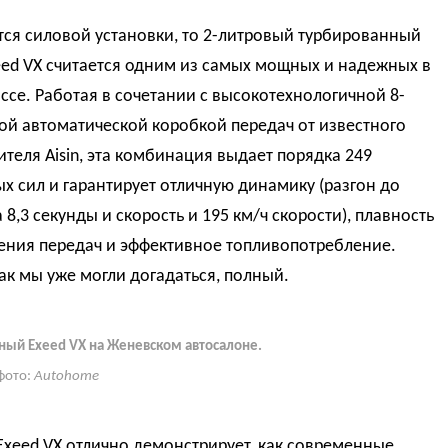
тся силовой установки, то 2-литровый турбированный
eed VX считается одним из самых мощных и надежных в
ссе. Работая в сочетании с высокотехнологичной 8-
ой автоматической коробкой передач от известного
теля Aisin, эта комбинация выдает порядка 249
 сил и гарантирует отличную динамику (разгон до
а 8,3 секунды и скорость и 195 км/ч скорости), плавность
ения передач и эффективное топливопотребление.
ак мы уже могли догадаться, полный.
ый Exeed VX на Женевском автосалоне.
фото:
Autohome
Exeed VX отлично демонстрирует, как современные