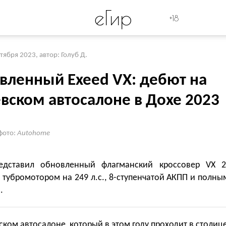
eГир
+18
ктября 2023
,
автор: Голуб Д.
вленный Exeed VX: дебют на
вском автосалоне в Дохе 2023
фото:
Autohome
едставил обновленный флагманский кроссовер VX 2
тубромотором на 249 л.с., 8-ступенчатой АКПП и полны
.
ком автосалоне, который в этом году проходит в столиц