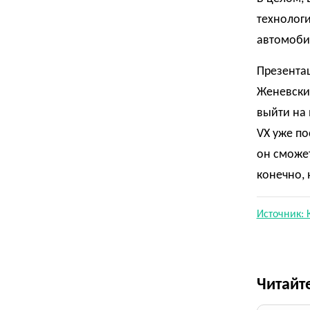
технолог
автомоби
Презентац
Женевски
выйти на
VX уже по
он сможет
конечно, 
Источник: 
Читайт