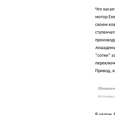
Что касае
мотор Ex
своем кла
ступенчат
производи
лошадиных
“сотки” з
переключ
Привод, к
Обновленн
Источник 
В целом, 