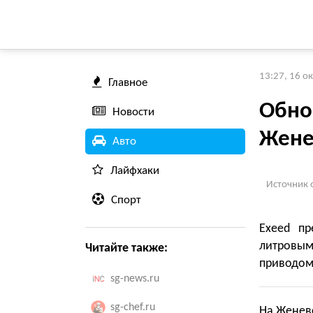
13:27, 16 о
Главное
Обно
Новости
Жене
Авто
Лайфхаки
Источник 
Спорт
Exeed пр
литровым 
Читайте также:
приводом
sg-news.ru
sg-chef.ru
На Женевс