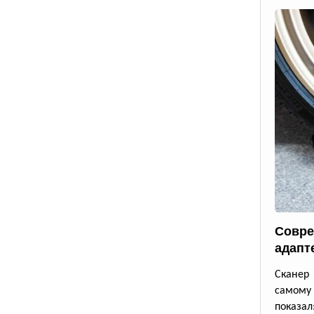
Совре
адапт
Сканер 
самому
показал