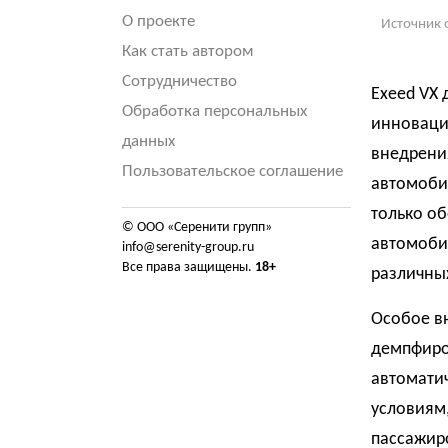
О проекте
Источник 
Как стать автором
Сотрудничество
Exeed VX 
Обработка персональных
инноваций
данных
внедрени
Пользовательское соглашение
автомоби
только о
© ООО «Серенити групп»
автомобил
info@serenity-group.ru
Все права защищены.
18+
различны
Особое в
демпфиро
автомати
условиям
пассажир