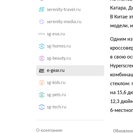
Катара, 
serenity-travel.ru
В Китае э
serenity-media.ru
модели, и
sg-eva.ru
Одним из
sg-homes.ru
кроссовер
в свою о
sg-beauty.ru
Hyperscre
e-gear.ru
комбинац
sg-kids.ru
стеклом: 
на 15,6 д
sg-pets.ru
12,3 дюйм
sg-tech.ru
6-местног
О компании
Обновленн