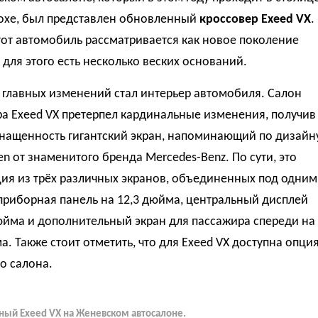
Дохе, был представлен обновленный
кроссовер Exeed VX
.
тот автомобиль рассматривается как новое поколение
 для этого есть несколько веских оснований.
 главных изменений стал интерьер автомобиля. Салон
а Exeed VX претерпел кардинальные изменения, получив
снащенность гигантский экран, напоминающий по дизайн
en от знаменитого бренда Mercedes-Benz. По сути, это
ия из трёх различных экранов, объединенных под одним
приборная панель на 12,3 дюйма, центральный дисплей
юйма и дополнительный экран для пассажира спереди на
а. Также стоит отметить, что для Exeed VX доступна опци
о салона.
ый Exeed VX на Женевском автосалоне.