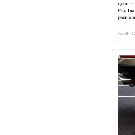
цене — 
Pro. Гл
расшире
Авто
3 