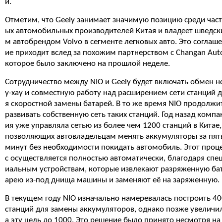
й.
Отметим, что Geely занимает значимую позицию среди час
ых автомобильных производителей Китая и владеет шведск
м автобрендом Volvo в сегменте легковых авто. Это соглаш
ие приходит вслед за похожим партнерством с Changan Aut
которое было заключено на прошлой неделе.
Сотрудничество между NIO и Geely будет включать обмен н
у-хау и совместную работу над расширением сети станций 
я скоростной замены батарей. В то же время NIO продолжи
развивать собственную сеть таких станций. Год назад компа
ия уже управляла сетью из более чем 1200 станций в Китае,
позволяющих автовладельцам менять аккумуляторы за пят
минут без необходимости покидать автомобиль. Этот проц
с осуществляется полностью автоматически, благодаря спе
иальным устройствам, которые извлекают разряженную ба
арею из-под днища машины и заменяют её на заряженную.
В текущем году NIO изначально намеревалась построить 4
станций для замены аккумуляторов, однако позже увеличи
а эту цель до 1000. Это решение было принято несмотря на