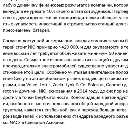
лабую динамику финансовых результатов компании, котор
вынудила её урезать 10% своего штата сотрудников. Партне
ство с двумя крупными автопроизводителями обещает уск
ить окупаемость инвестиций в строительство станций для э
пресс-замены батарей.
Согласно доступной информации, каждая станция замены б
тарей стоит NIO примерно $420 000, и для окупаемости в т
ение восьми лет требуется обслуживать минимум 50 клиен
ов в день. Совместное использование этих станций с други
производителями электромобилей существенно упростит д
стижение этой цели. Особенно учитывая влиятельное поло
ение Geely на автомобильном рынке, владеющего такими 
рками, как Volvo, Lotus, Zeekr, Lynk & Co, Polestar, Geometry,
roton и другими. NIO, основанная в 2014 году, до сих пор не
достигла точки безубыточности. Консолидация в автоиндус
ии, особенно в части использования общей зарядной инфра
труктуры, кажется неизбежной, как и переход большинства
роизводителей к использованию стандарта зарядного разъе
ма NACS в Северной Америке.