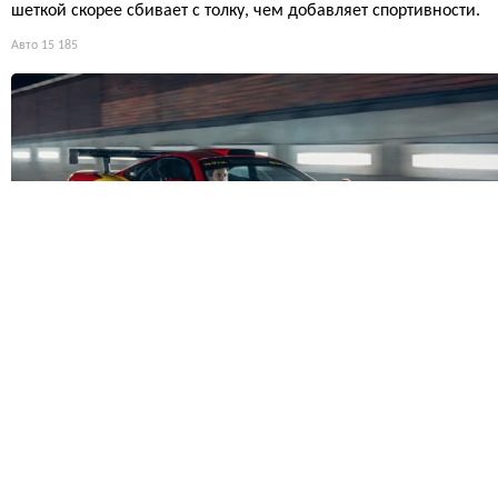
шеткой скорее сбивает с толку, чем добавляет спортивности.
Авто
15 185
Глава Ford признал: американские заводы догоняют Китай 
Мексику по дисциплине — но это не повод для гордости
Гендиректор Ford хвалит заводы США за то, что они почти догн
ли китайские и мексиканские по соблюдению процессов. Звуч
т как достижение, хотя по логике американский автопром дол
н быть впереди, а не догонять. Сарказм в том, что эталоном ка