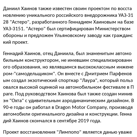
Даниил Хаинов также известен своим проектом по восста
новлению уникального российского внедорожника УАЗ-31
28 "Астеро", разработанного Геннадием Хаиновым на базе
УАЗ-3151. "Астеро" был сертифицирован Министерством
обороны и предложен Ульяновскому заводу как гражданс
кий проект.
Геннадий Хаинов, отец Даниила, был знаменитым автомо
бильным конструктором, не имевшим специализированн
ого образования, но являвшимся высококлассным инжене
ром-"самодельщиком". Он вместе с Дмитрием Парфенов
ым создал экзотический спорткар "Лаура", который польз
овался высокой оценкой на автомобильном фестивале в П
раге. Под руководством Хаинова был также создан минив
эн "Охта" с удивительным аэродинамическим дизайном. В
90-е годы он работал в Dragon Motor Company, производя
автомобили оригинального дизайна и конструкции. Генна
дий Хаинов скончался в сентябре 2019 года.
Проект восстановления "Лимпопо" является данью уваже