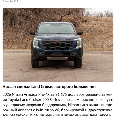
Авто
16 921
Ниссан сделал Land Cruiser, которого больше нет
2026 Nissan Armada Pro-4X за 81 675 долларов реально замен
ил Toyota Land Cruiser 200 Series — пока американцы плачут п
о ушедшему «королю бездорожья», Nissan тихо выдал внедо
рожный аппарат с twin-turbo V6, блокировкой и двухступенча
той раздаткой. И да, он меньше и экономичнее, чем Tahoe и