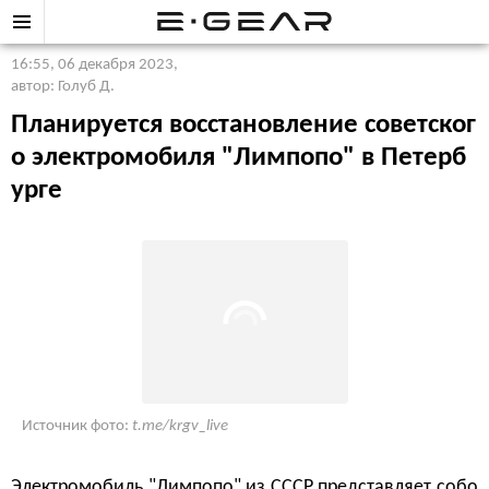
16:55, 06 декабря 2023
,
автор: Голуб Д.
Планируется восстановление советског
о электромобиля "Лимпопо" в Петерб
урге
Источник фото:
t.me/krgv_live
Электромобиль "Лимпопо" из СССР представляет собо