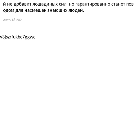
й не добавит лошадиных сил, но гарантированно станет пов
одом для насмешек знающих людей.
Авто
18 202
v3jszrfukbc7ggwc