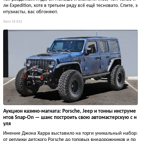
ли Expedition, хотя в третьем ряду всё ещё тесновато. Спите, э
нтузиасты, вас обгоняют.
Авто
16 632
Аукцион казино-магната: Porsche, Jeep и тонны инструме
нтов Snap-On — шанс построить свою автомастерскую с н
уля
Имение Джона Харра выставило на торги уникальный набор:
от реплики детского Porsche до топовых внедорожников и пр