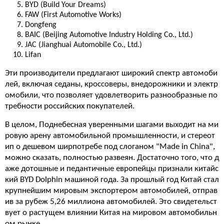
BYD (Build Your Dreams)
FAW (First Automotive Works)
Dongfeng
BAIC (Beijing Automotive Industry Holding Co., Ltd.)
JAC (Jianghuai Automobile Co., Ltd.)
Lifan
Эти производители предлагают широкий спектр автомоби
лей, включая седаны, кроссоверы, внедорожники и электр
омобили, что позволяет удовлетворить разнообразные по
требности российских покупателей.
В целом, Поднебесная уверенными шагами выходит на ми
ровую арену автомобильной промышленности, и стереот
ип о дешевом ширпотребе под слоганом "Made in China",
можно сказать, полностью развеян. Достаточно того, что д
аже дотошные и педантичные европейцы признали китайс
кий BYD Dolphin машиной года. За прошлый год Китай стал
крупнейшим мировым экспортером автомобилей, отправ
ив за рубеж 5,26 миллиона автомобилей. Это свидетельст
вует о растущем влиянии Китая на мировом автомобильн
ом рынке.