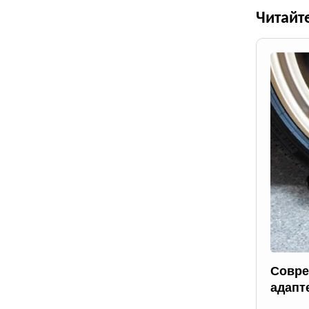
Читайт
Совре
адапт