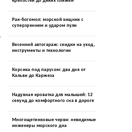
крепостей до диких пляжей
Рак-богомол: морской хищник с
суперзрением и ударом пули
,
Весенний автогараж: скидки на уход,
инструменты и технологии
Корсика под парусом: два дня от
Кальви до Каржеза
Надувная кроватка для малышей: 12
секунд до комфортного сна в дороге
Многощетинковые черви: невидимые
инженеры морского дна