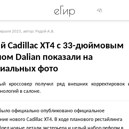
eГир
+18
евраля 2023
,
автор: Рудой А.В.
й Cadillac XT4 с 33-дюймовым
ом Dalian показали на
иальных фото
ый кроссовер получил ряд внешних корректировок 
нологий в салоне.
было официально опубликовано официальное
ие нового Cadillac XT4. В ходе планового рестайлинга
рел новые детали экстерьера и целый набор реформ в