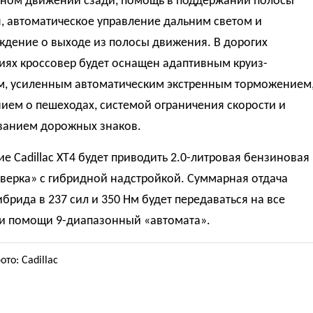
тном движении сзади, помощь в поддержании полосы
, автоматическое управление дальним светом и
ждение о выходе из полосы движения. В дорогих
иях кроссовер будет оснащен адаптивным круиз-
м, усиленным автоматическим экстренным торможением
ием о пешеходах, системой ограничения скорости и
ванием дорожных знаков.
е Cadillac XT4 будет приводить 2.0-литровая бензиновая
верка» с гибридной надстройкой. Суммарная отдача
ибрида в 237 сил и 350 Нм будет передаваться на все
ри помощи 9-диапазонный «автомата».
то: Cadillac