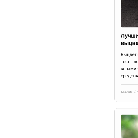
Лучши
выцве
Выцветш
Тест в
керамик
средств
Авто
6 