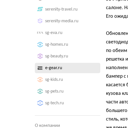
салоне. Н
serenity-travel.ru
Его ожида
serenity-media.ru
sg-eva.ru
Обновленн
светодио
sg-homes.ru
по обеим
sg-beauty.ru
решетка 
наполнен
e-gear.ru
бампер с
sg-kids.ru
касается 
sg-pets.ru
кузова кл
части ав
sg-tech.ru
большего 
стиль, ко
О компании
же время 