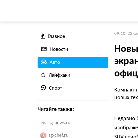
09:10, 22 ф
Главное
Новы
Новости
экран
Авто
офиц
Лайфхаки
Спорт
Компактн
новых тех
Читайте также:
Недавно 
sg-news.ru
изображен
sg-chef.ru
SUV приоб