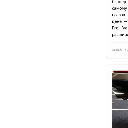
Сканер 
самому
показал
цене — 
Pro. Гл
расшире
Авто
5 