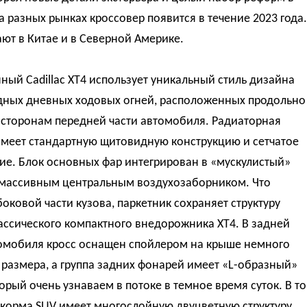
а разных рынках кроссовер появится в течение 2023 года.
ют в Китае и в Северной Америке.
ый Cadillac XT4 использует уникальный стиль дизайна
дных дневных ходовых огней, расположенных продольно
 сторонам передней части автомобиля. Радиаторная
имеет стандартную щитовидную конструкцию и сетчатое
ие. Блок основных фар интегрирован в «мускулистый»
 массивным центральным воздухозаборником. Что
боковой части кузова, паркетник сохраняет структуру
ассического компактного внедорожника XT4. В задней
томобиля кросс оснащен спойлером на крыше немного
размера, а группа задних фонарей имеет «L-образный»
торый очень узнаваем в потоке в темное время суток. В то
корма SUV имеет многослойную двуцветную структуру,