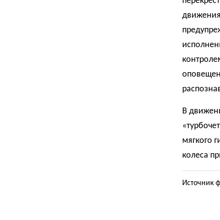
перекрес
движения
предупре
исполнен
контроле
оповещен
распозна
В движени
«турбочет
мягкого г
колеса п
Источник фо