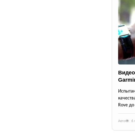
Видео
Garmi
Испыта
качеств
Rove до
Авто
6 