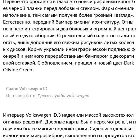
Первое что бросается в глаза это новый рифленый капот б
ез черной планки перед лобовым стеклом. Фары сменили
наполнение, тем самым получив более грозный «взгляд».
Естественно, передний бампер сменил архитектуру. Отны
не в него интегрированы два боковых и огромный централ
ьный воздухозаборник. Стремительный силуэт не стали тр
огать, лишь дополнив его свежим рисунком литых колесн
ых дисков. Корму украсили иной графической подписью ф
онарей и немного переработанным бампером с декорати
вной вставкой. С обновлением, пришел и новый цвет Dark
Olivine Green.
Салон Volkswagen ID
Источник фото:
Пресс-служба Volkswagen
Интерьер Volkswagen ID.3 наделили массой высокотехнол
огичных решений. Дверные карты были пересмотрены, и п
олучили более мягкие подлокотники. Сиденья отделаны э
кологичной микрофиброй, выполненной из продуктов вто