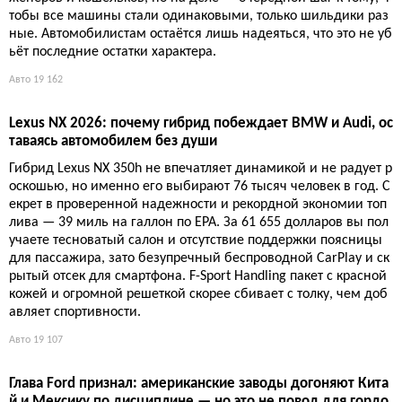
Билл Форд: Автопром США обязан конкурировать с Китае
м, а не прятаться за запретами
Пока лоббисты Ford добиваются полного закрытия рынка для
китайских машин, председатель совета директоров компани
и призывает выходить на ринг — иначе «никогда не научите
сь драться». Противоречие, которое дорого обойдётся Вашин
гтону.
Авто
16 920