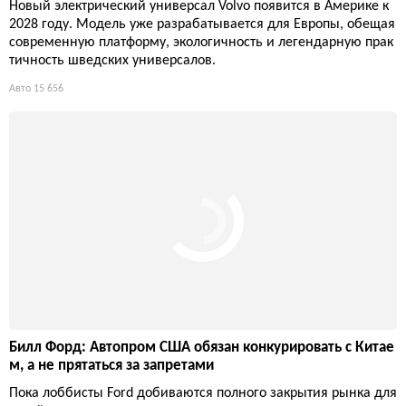
Ferrari 849 Testarossa Spider: 1036 л.с. пафоса без крыши
Открытая Testarossa тяжелее на 90 кг, но кто это заметит, когд
а 1036 «лошадей» под капотом и ты в панамке? Инженеры п
оставили на впечатления, а не на секунды на треке — и прои
грали в весе, но выиграли в крутости.
Авто
15 876