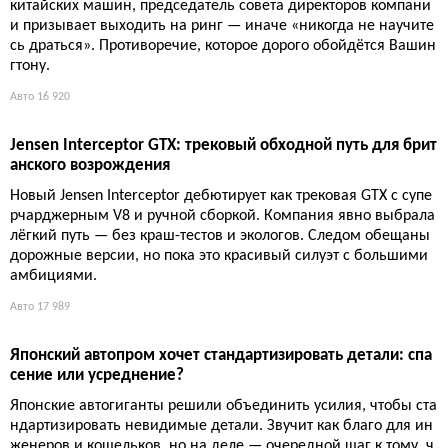
Volvo готовит электрический универсал для США: возвра
щение после V60
Новый электрический универсал Volvo появится в Америке к
2028 году. Модель уже разрабатывается для Европы, обещая
современную платформу, экологичность и легендарную прак
тичность шведских универсалов.
Авто
15 656