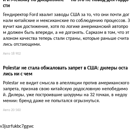
Jensen Interceptor GTX: трековый обходной путь для брит
анского возрождения
Новый Jensen Interceptor дебютирует как трековая GTX с супе
рчарджерным V8 и ручной сборкой. Компания явно выбрала
лёгкий путь — без краш-тестов и экологов. Следом обещаны
дорожные версии, но пока это красивый силуэт с большими
амбициями.
Авто
17 989