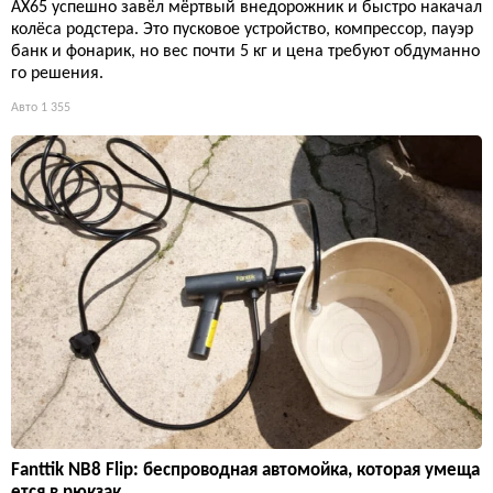
AX65 успешно завёл мёртвый внедорожник и быстро накачал
колёса родстера. Это пусковое устройство, компрессор, пауэр
банк и фонарик, но вес почти 5 кг и цена требуют обдуманно
го решения.
Авто
1 355
Fanttik NB8 Flip: беспроводная автомойка, которая умеща
ется в рюкзак