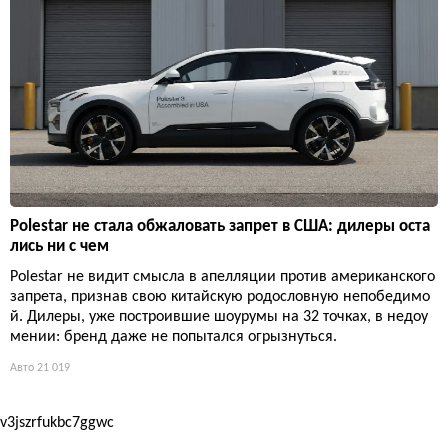
Polestar не стала обжаловать запрет в США: дилеры оста
лись ни с чем
Polestar не видит смысла в апелляции против американского
запрета, признав свою китайскую родословную непобедимо
й. Дилеры, уже построившие шоурумы на 32 точках, в недоу
мении: бренд даже не попытался огрызнуться.
Авто
21 019
v3jszrfukbc7ggwc