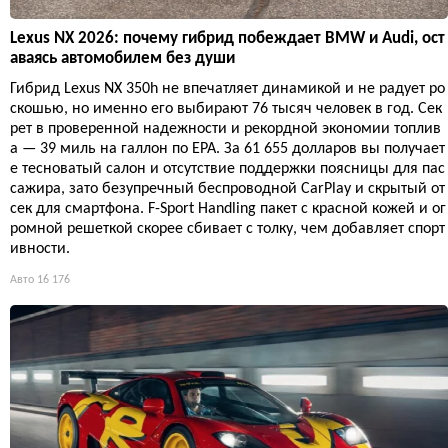
Lexus NX 2026: почему гибрид побеждает BMW и Audi, ост
аваясь автомобилем без души
Гибрид Lexus NX 350h не впечатляет динамикой и не радует ро
скошью, но именно его выбирают 76 тысяч человек в год. Сек
рет в проверенной надежности и рекордной экономии топлив
а — 39 миль на галлон по EPA. За 61 655 долларов вы получает
е тесноватый салон и отсутствие поддержки поясницы для пас
сажира, зато безупречный беспроводной CarPlay и скрытый от
сек для смартфона. F-Sport Handling пакет с красной кожей и ог
ромной решеткой скорее сбивает с толку, чем добавляет спорт
ивности.
Авто
16 176