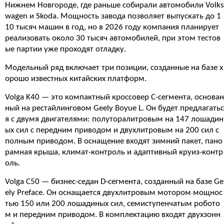
Нижнем Новгороде, где раньше собирали автомобили Volks
wagen и Skoda. Мощность завода позволяет выпускать до 1
10 тысяч машин в год, но в 2026 году компания планирует
реализовать около 30 тысяч автомобилей, при этом тестов
ые партии уже проходят отладку.
Модельный ряд включает три позиции, созданные на базе х
орошо известных китайских платформ.
Volga K40 — это компактный кроссовер C-сегмента, основан
ный на рестайлинговом Geely Boyue L. Он будет предлагатьс
я с двумя двигателями: полуторалитровым на 147 лошадин
ых сил с передним приводом и двухлитровым на 200 сил с
полным приводом. В оснащение входят зимний пакет, пано
рамная крыша, климат-контроль и адаптивный круиз-контр
оль.
Volga C50 — бизнес-седан D-сегмента, созданный на базе Ge
ely Preface. Он оснащается двухлитровым мотором мощнос
тью 150 или 200 лошадиных сил, семиступенчатым робото
м и передним приводом. В комплектацию входят двухзонн