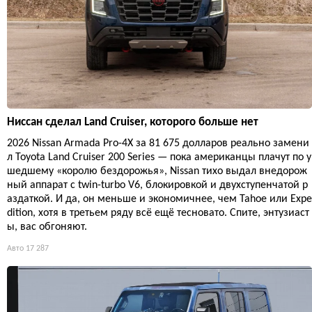
Ниссан сделал Land Cruiser, которого больше нет
2026 Nissan Armada Pro-4X за 81 675 долларов реально замени
л Toyota Land Cruiser 200 Series — пока американцы плачут по у
шедшему «королю бездорожья», Nissan тихо выдал внедорож
ный аппарат с twin-turbo V6, блокировкой и двухступенчатой р
аздаткой. И да, он меньше и экономичнее, чем Tahoe или Expe
dition, хотя в третьем ряду всё ещё тесновато. Спите, энтузиаст
ы, вас обгоняют.
Авто
17 287