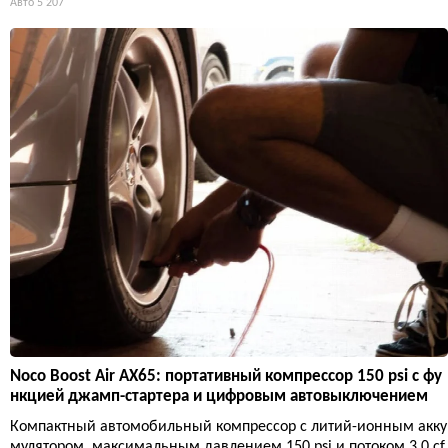
Авто
5 207
Noco Boost Air AX65: портативный компрессор 150 psi с фу
нкцией джамп-стартера и цифровым автовыключением
Компактный автомобильный компрессор с литий-ионным акку
мулятором, максимальным давлением 150 psi и потоком 3.0 cf