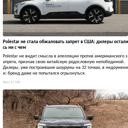
Polestar не стала обжаловать запрет в США: дилеры остали
сь ни с чем
Polestar не видит смысла в апелляции против американского з
апрета, признав свою китайскую родословную непобедимой.
Дилеры, уже построившие шоурумы на 32 точках, в недоумени
и: бренд даже не попытался огрызнуться.
Авто
17 556