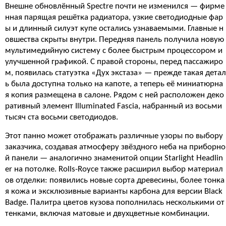
Внешне обновлённый Spectre почти не изменился — фирме
нная парящая решётка радиатора, узкие светодиодные фар
ы и длинный силуэт купе остались узнаваемыми. Главные н
овшества скрыты внутри. Передняя панель получила новую
мультимедийную систему с более быстрым процессором и
улучшенной графикой. С правой стороны, перед пассажиро
м, появилась статуэтка «Дух экстаза» — прежде такая детал
ь была доступна только на капоте, а теперь её миниатюрна
я копия размещена в салоне. Рядом с ней расположен деко
ративный элемент Illuminated Fascia, набранный из восьми
тысяч ста восьми светодиодов.
Этот панно может отображать различные узоры по выбору
заказчика, создавая атмосферу звёздного неба на приборно
й панели — аналогично знаменитой опции Starlight Headlin
er на потолке. Rolls-Royce также расширил выбор материал
ов отделки: появились новые сорта древесины, более тонка
я кожа и эксклюзивные варианты карбона для версии Black
Badge. Палитра цветов кузова пополнилась несколькими от
тенками, включая матовые и двухцветные комбинации.