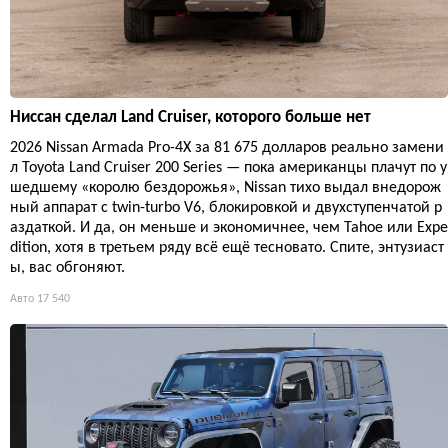
Ниссан сделал Land Cruiser, которого больше нет
2026 Nissan Armada Pro-4X за 81 675 долларов реально замени
л Toyota Land Cruiser 200 Series — пока американцы плачут по у
шедшему «королю бездорожья», Nissan тихо выдал внедорож
ный аппарат с twin-turbo V6, блокировкой и двухступенчатой р
аздаткой. И да, он меньше и экономичнее, чем Tahoe или Expe
dition, хотя в третьем ряду всё ещё тесновато. Спите, энтузиаст
ы, вас обгоняют.
Авто
17 540