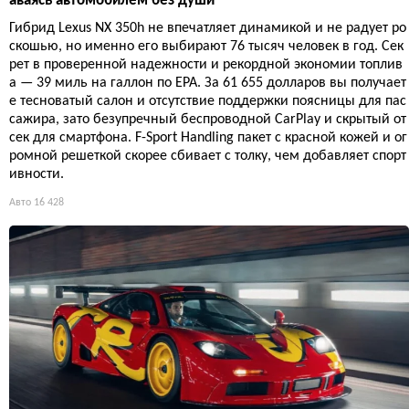
аваясь автомобилем без души
Гибрид Lexus NX 350h не впечатляет динамикой и не радует ро
скошью, но именно его выбирают 76 тысяч человек в год. Сек
рет в проверенной надежности и рекордной экономии топлив
а — 39 миль на галлон по EPA. За 61 655 долларов вы получает
е тесноватый салон и отсутствие поддержки поясницы для пас
сажира, зато безупречный беспроводной CarPlay и скрытый от
сек для смартфона. F-Sport Handling пакет с красной кожей и ог
ромной решеткой скорее сбивает с толку, чем добавляет спорт
ивности.
Авто
16 428