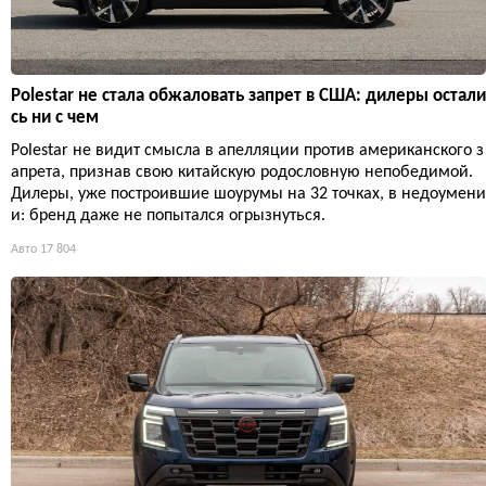
Polestar не стала обжаловать запрет в США: дилеры остали
сь ни с чем
Polestar не видит смысла в апелляции против американского з
апрета, признав свою китайскую родословную непобедимой.
Дилеры, уже построившие шоурумы на 32 точках, в недоумени
и: бренд даже не попытался огрызнуться.
Авто
17 804