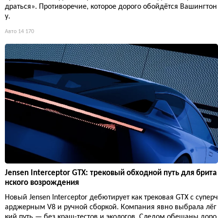
драться». Противоречие, которое дорого обойдётся Вашингтон
у.
Авто
14 170
Jensen Interceptor GTX: трековый обходной путь для брита
нского возрождения
Новый Jensen Interceptor дебютирует как трековая GTX с суперч
арджерным V8 и ручной сборкой. Компания явно выбрала лёг
кий путь — без краш-тестов и экологов. Следом обещаны доро