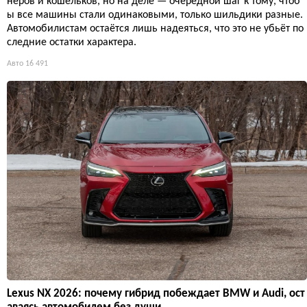
неров и кошельков, но на деле — очередной шаг к тому, чтоб
ы все машины стали одинаковыми, только шильдики разные.
Автомобилистам остаётся лишь надеяться, что это не убьёт по
следние остатки характера.
Авто
16 491
Lexus NX 2026: почему гибрид побеждает BMW и Audi, ост