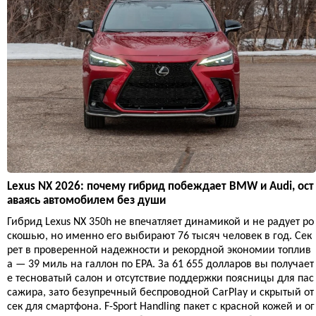
Lexus NX 2026: почему гибрид побеждает BMW и Audi, ост
аваясь автомобилем без души
Гибрид Lexus NX 350h не впечатляет динамикой и не радует ро
скошью, но именно его выбирают 76 тысяч человек в год. Сек
рет в проверенной надежности и рекордной экономии топлив
а — 39 миль на галлон по EPA. За 61 655 долларов вы получает
е тесноватый салон и отсутствие поддержки поясницы для пас
сажира, зато безупречный беспроводной CarPlay и скрытый от
сек для смартфона. F-Sport Handling пакет с красной кожей и ог