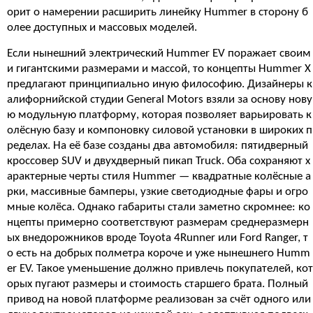
орит о намерении расширить линейку Hummer в сторону б
олее доступных и массовых моделей.
Если нынешний электрический Hummer EV поражает своим
и гигантскими размерами и массой, то концепты Hummer X
предлагают принципиально иную философию. Дизайнеры к
алифорнийской студии General Motors взяли за основу нову
ю модульную платформу, которая позволяет варьировать к
олёсную базу и компоновку силовой установки в широких п
ределах. На её базе созданы два автомобиля: пятидверный
кроссовер SUV и двухдверный пикап Truck. Оба сохраняют х
арактерные черты стиля Hummer — квадратные колёсные а
рки, массивные бамперы, узкие светодиодные фары и огро
мные колёса. Однако габариты стали заметно скромнее: ко
нцепты примерно соответствуют размерам среднеразмерн
ых внедорожников вроде Toyota 4Runner или Ford Ranger, т
о есть на добрых полметра короче и уже нынешнего Humm
er EV. Такое уменьшение должно привлечь покупателей, кот
орых пугают размеры и стоимость старшего брата. Полный
привод на новой платформе реализован за счёт одного или