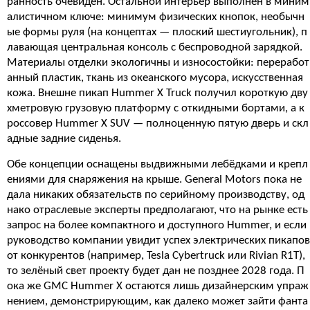
ранность очевиден. Остальной интерьер выполнен в миним
алистичном ключе: минимум физических кнопок, необычн
ые формы руля (на концептах — плоский шестиугольник), п
лавающая центральная консоль с беспроводной зарядкой.
Материалы отделки экологичны и износостойки: переработ
анный пластик, ткань из океанского мусора, искусственная
кожа. Внешне пикап Hummer X Truck получил короткую дву
хметровую грузовую платформу с откидными бортами, а к
россовер Hummer X SUV — полноценную пятую дверь и скл
адные задние сиденья.
Обе концепции оснащены выдвижными лебёдками и крепл
ениями для снаряжения на крыше. General Motors пока не
дала никаких обязательств по серийному производству, од
нако отраслевые эксперты предполагают, что на рынке есть
запрос на более компактного и доступного Hummer, и если
руководство компании увидит успех электрических пикапов
от конкурентов (например, Tesla Cybertruck или Rivian R1T),
то зелёный свет проекту будет дан не позднее 2028 года. П
ока же GMC Hummer X остаются лишь дизайнерским упраж
нением, демонстрирующим, как далеко может зайти фанта