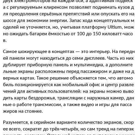
двух электромоторов на каждой оси, а адаптивная подвеск
а с регулируемым клиренсом позволяет поднимать кузов д
ля преодоления серьёзных препятствий или опускать его на
шоссе для экономии энергии. Запас хода концептуальных м
оделей не уточняется, но, учитывая платформу Ultium, мож
но ожидать батареи ёмкостью от 100 до 150 киловатт-часо
в.
Самое шокирующее в концептах — это интерьер. На передн
ей панели могут находиться до семи дисплеев. Часть из них
дублирует приборную панель и мультимедиа, а дополните
льные экраны расположены перед пассажиром и даже на д
верных картах. Такое решение объясняется тем, что автомо
биль позиционируется как мобильный офис и центр развле
чений для активных пользователей: на экраны можно выво
дить карты бездорожья, трансляции с наружных камер, дан
ные о работе трансмиссии, а также видео и игры для пасса
жиров на стоянке.
Разумеется, в серийном варианте количество экранов, скор
ее всего, сократят до трёх-четырёх, но сам тренд на гиперэк