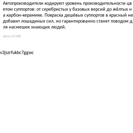
Автопроизводители кодируют уровень производительности цв
етом суппортов: от серебристых у базовых версий до жёлтых н
а карбон-керамике. Покраска дешёвых суппортов в красный не
добавит лошадиных сил, но гарантированно станет поводом д
ля насмешек знающих людей.
Авто
19 096
v3jszrfukbc7ggwc