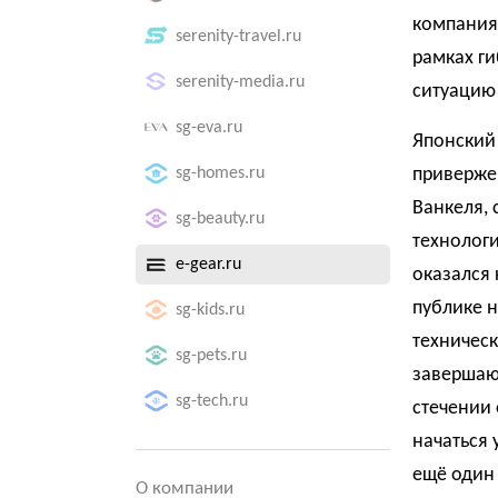
компания
serenity-travel.ru
рамках г
serenity-media.ru
ситуацию 
sg-eva.ru
Японский
sg-homes.ru
приверже
Ванкеля,
sg-beauty.ru
технологи
e-gear.ru
оказался 
публике н
sg-kids.ru
техничес
sg-pets.ru
завершают
sg-tech.ru
стечении 
начаться 
ещё один
О компании