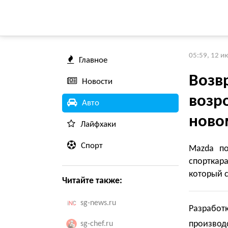
05:59, 12 и
Главное
Возв
Новости
возр
Авто
ново
Лайфхаки
Спорт
Mazda по
спорткар
который с
Читайте также:
sg-news.ru
Разработк
производс
sg-chef.ru