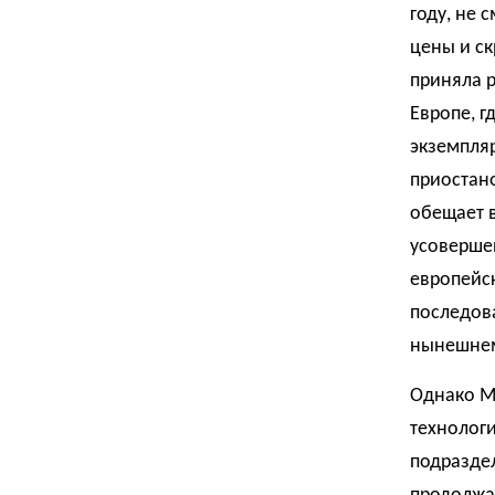
году, не 
цены и ск
приняла р
Европе, г
экземпля
приостан
обещает в
усовершен
европейск
последова
нынешнем
Однако Ma
технологи
подраздел