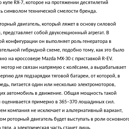
о купе RX-7, которое на протяжении десятилетий
сь символом технической смелости бренда.
орный двигатель, который ляжет в основу силовой
, представляет собой двухсекционный агрегат. В
й конфигурации он выполняет роль генератора в
тельной гибридной схеме, подобно тому, как это было
но на кроссовере Mazda MX-30 с приставкой R-EV.
мотор не связан напрямую с колёсами, а вырабатывает
ергию для подзарядки тяговой батареи, от которой, в
едь, питается один или несколько электромоторов,
их автомобиль в движение. Общая мощность такой
и оценивается примерно в 365–370 лошадиных сил.
тем компания не исключает и альтернативный вариант,
ом роторный двигатель будет выступать в роли основног
 тяги, а электрическая часть станет лишь