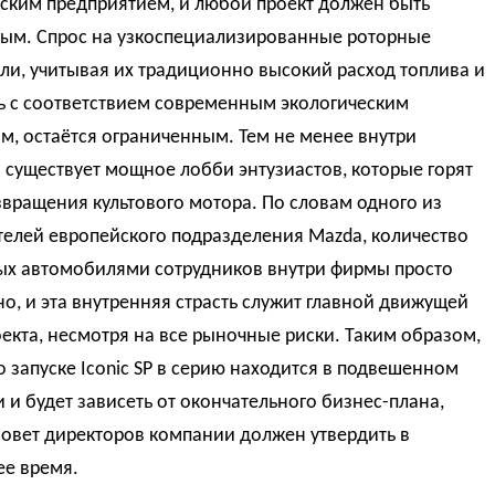
ским предприятием, и любой проект должен быть
ым. Спрос на узкоспециализированные роторные
и, учитывая их традиционно высокий расход топлива и
ь с соответствием современным экологическим
м, остаётся ограниченным. Тем не менее внутри
существует мощное лобби энтузиастов, которые горят
вращения культового мотора. По словам одного из
телей европейского подразделения Mazda, количество
ых автомобилями сотрудников внутри фирмы просто
о, и эта внутренняя страсть служит главной движущей
екта, несмотря на все рыночные риски. Таким образом,
 запуске Iconic SP в серию находится в подвешенном
 и будет зависеть от окончательного бизнес-плана,
совет директоров компании должен утвердить в
е время.