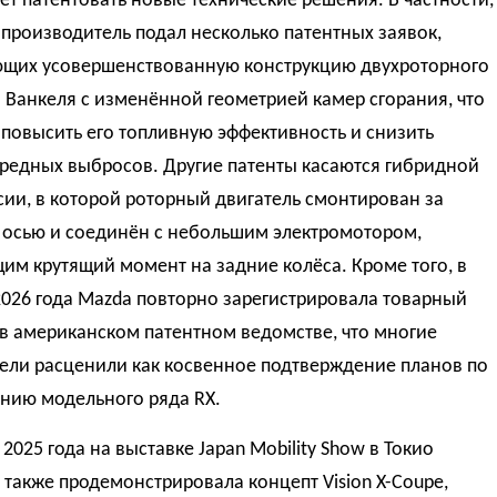
т патентовать новые технические решения. В частности,
производитель подал несколько патентных заявок,
щих усовершенствованную конструкцию двухроторного
 Ванкеля с изменённой геометрией камер сгорания, что
повысить его топливную эффективность и снизить
вредных выбросов. Другие патенты касаются гибридной
ии, в которой роторный двигатель смонтирован за
 осью и соединён с небольшим электромотором,
м крутящий момент на задние колёса. Кроме того, в
026 года Mazda повторно зарегистрировала товарный
 в американском патентном ведомстве, что многие
ели расценили как косвенное подтверждение планов по
нию модельного ряда RX.
 2025 года на выставке Japan Mobility Show в Токио
также продемонстрировала концепт Vision X-Coupe,