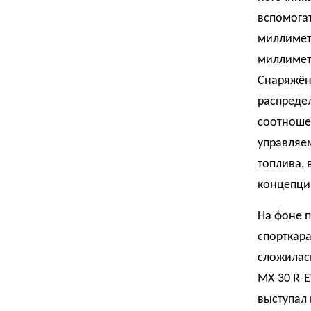
вспомогат
миллиметр
миллимет
Снаряжён
распреде
соотношен
управляем
топлива, 
концепци
На фоне 
спорткара
сложилась
MX-30 R-
выступал 