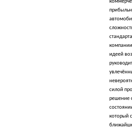
коммерче
прибыльн
автомобил
сложност
стандарта
компании 
идеей воз
руководи
увлечённ
невероятн
силой про
решение о
состоянии
который 
ближайше