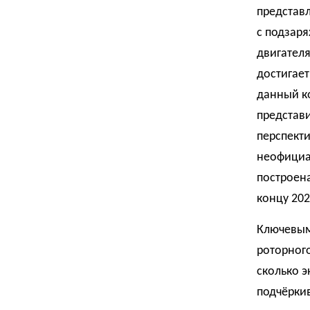
представ
с подзар
двигателя
достигает
данный ко
представи
перспекти
неофициа
построена
концу 202
Ключевым
роторного
сколько 
подчёрки