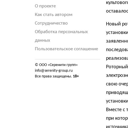
культовог
О проекте
оставало
Как стать автором
Сотрудничество
Новый рот
Обработка персональных
установки
данных
заявленно
Пользовательское соглашение
последова
реализова
© ООО «Серенити групп»
Роторный 
info@serenity-group.ru
электроэн
Все права защищены.
18+
свою очер
приводящ
установк
Вместе с 
при котор
источника