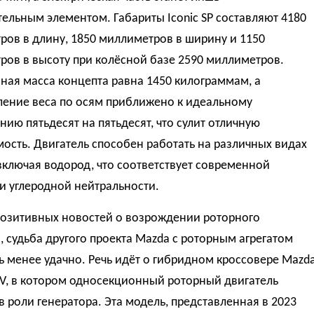
ельным элементом. Габариты Iconic SP составляют 4180
ов в длину, 1850 миллиметров в ширину и 1150
ров в высоту при колёсной базе 2590 миллиметров.
ная масса концепта равна 1450 килограммам, а
ление веса по осям приближено к идеальному
ию пятьдесят на пятьдесят, что сулит отличную
ость. Двигатель способен работать на различных видах
включая водород, что соответствует современной
и углеродной нейтральности.
позитивных новостей о возрождении роторного
, судьба другого проекта Mazda с роторным агрегатом
 менее удачно. Речь идёт о гибридном кроссовере Mazd
EV, в котором односекционный роторный двигатель
в роли генератора. Эта модель, представленная в 2023