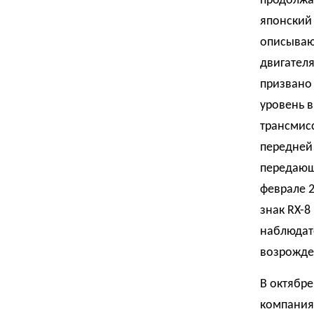
продолжае
японский 
описываю
двигателя
призвано 
уровень 
трансмисс
передней
передающи
феврале 2
знак RX-8
наблюдат
возрожде
В октябре
компания 