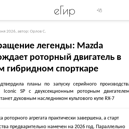
eГир
+18
юня 2026
,
автор: Орлов С.
ращение легенды: Mazda
ождает роторный двигатель в
м гибридном спорткаре
дтвердила планы по запуску серийного производств
а Iconic SP с двухсекционным роторным двигателем
танет духовным наследником культового купе RX-7
а роторного агрегата практически завершена, а старт
тва предварительно намечен на 2026 год. Параллельно