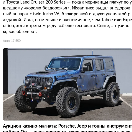
л Toyota Land Cruiser 200 Series — пока американцы плачут по у
шедшему «королю бездорожья», Nissan тихо выдал внедорож
ный аппарат с twin-turbo V6, блокировкой и двухступенчатой р
аздаткой. И да, он меньше и экономичнее, чем Tahoe или Expe
dition, хотя в третьем ряду всё ещё тесновато. Спите, энтузиаст
ы, вас обгоняют.
Авто
17 650
Аукцион казино-магната: Porsche, Jeep и тонны инструмент