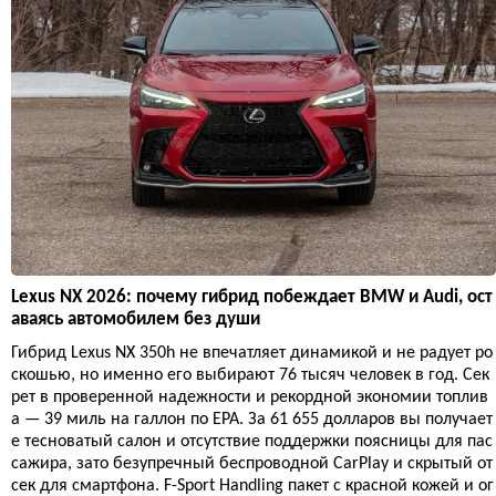
Lexus NX 2026: почему гибрид побеждает BMW и Audi, ост
аваясь автомобилем без души
Гибрид Lexus NX 350h не впечатляет динамикой и не радует ро
скошью, но именно его выбирают 76 тысяч человек в год. Сек
рет в проверенной надежности и рекордной экономии топлив
а — 39 миль на галлон по EPA. За 61 655 долларов вы получает
е тесноватый салон и отсутствие поддержки поясницы для пас
сажира, зато безупречный беспроводной CarPlay и скрытый от
сек для смартфона. F-Sport Handling пакет с красной кожей и ог