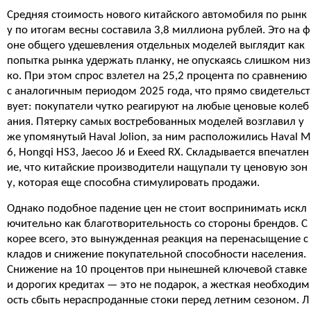
Средняя стоимость нового китайского автомобиля по рынк
у по итогам весны составила 3,8 миллиона рублей. Это на ф
оне общего удешевления отдельных моделей выглядит как
попытка рынка удержать планку, не опускаясь слишком низ
ко. При этом спрос взлетел на 25,2 процента по сравнению
с аналогичным периодом 2025 года, что прямо свидетельст
вует: покупатели чутко реагируют на любые ценовые колеб
ания. Пятерку самых востребованных моделей возглавил у
же упомянутый Haval Jolion, за ним расположились Haval M
6, Hongqi HS3, Jaecoo J6 и Exeed RX. Складывается впечатлен
ие, что китайские производители нащупали ту ценовую зон
у, которая еще способна стимулировать продажи.
Однако подобное падение цен не стоит воспринимать искл
ючительно как благотворительность со стороны брендов. С
корее всего, это вынужденная реакция на перенасыщение с
кладов и снижение покупательной способности населения.
Снижение на 10 процентов при нынешней ключевой ставке
и дорогих кредитах — это не подарок, а жесткая необходим
ость сбыть нераспроданные стоки перед летним сезоном. Л