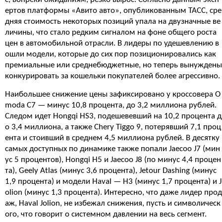
ертов платформы «Авито авто», опубликованным ТАСС, сре
дняя стоимость некоторых позиций упала на двузначные ве
личины, что стало редким сигналом на фоне общего роста
цен в автомобильной отрасли. В лидеры по удешевлению в
ошли модели, которые до сих пор позиционировались как
премиальные или среднебюджетные, но теперь вынуждены
конкурировать за кошельки покупателей более агрессивно.
Наибольшее снижение цены зафиксировано у кроссовера O
moda C7 — минус 10,8 процента, до 3,2 миллиона рублей.
Следом идет Hongqi HS3, подешевевший на 10,2 процента д
о 3,4 миллиона, а также Chery Tiggo 9, потерявший 7,1 проц
ента и стоивший в среднем 4,5 миллиона рублей. В десятку
самых доступных по динамике также попали Jaecoo J7 (мин
ус 5 процентов), Hongqi H5 и Jaecoo J8 (по минус 4,4 процен
та), Geely Atlas (минус 3,6 процента), Jetour Dashing (минус
1,9 процента) и модели Haval — H3 (минус 1,7 процента) и J
olion (минус 1,3 процента). Интересно, что даже лидер прод
аж, Haval Jolion, не избежал снижения, пусть и символическ
ого, что говорит о системном давлении на весь сегмент.