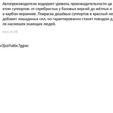
Автопроизводители кодируют уровень производительности цв
етом суппортов: от серебристых у базовых версий до жёлтых н
а карбон-керамике. Покраска дешёвых суппортов в красный не
добавит лошадиных сил, но гарантированно станет поводом д
ля насмешек знающих людей.
Авто
19 258
v3jszrfukbc7ggwc