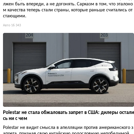
лжен быть впереди, а не догонять. Сарказм в том, что эталоно
м качества теперь стали страны, которые раньше считались от
стающими.
Авто
16 343
Polestar не стала обжаловать запрет в США: дилеры остали
сь ни с чем
Polestar не видит смысла в апелляции против американского з
апрета, признав свою китайскую родословную непобедимой.