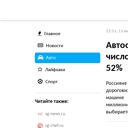
22:53, 13 и
Главное
Авто
Новости
число
Авто
52%
Лайфхаки
Спорт
Россияне
дорогови
машине 
Читайте также:
миллионн
выбираетс
sg-news.ru
sg-chef.ru