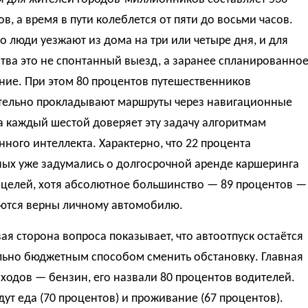
в, а время в пути колеблется от пяти до восьми часов.
о люди уезжают из дома на три или четыре дня, и для
тва это не спонтанный выезд, а заранее спланированно
ние. При этом 80 процентов путешественников
тельно прокладывают маршруты через навигационные
а каждый шестой доверяет эту задачу алгоритмам
нного интеллекта. Характерно, что 22 процента
ых уже задумались о долгосрочной аренде каршеринга
 целей, хотя абсолютное большинство — 89 процентов —
аются верны личному автомобилю.
я сторона вопроса показывает, что автоотпуск остаётся
льно бюджетным способом сменить обстановку. Главная
сходов — бензин, его назвали 80 процентов водителей.
ут еда (70 процентов) и проживание (67 процентов).