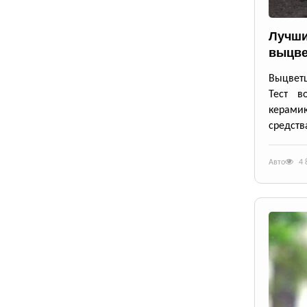
Лучши
выцве
Выцветш
Тест в
керамик
средств
Авто
4 