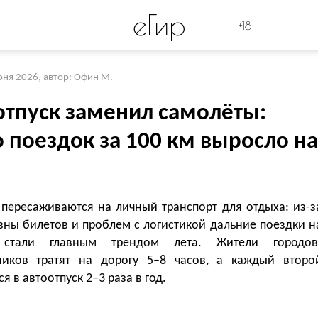
eГир
+18
юня 2026
,
автор: Офин М.
отпуск заменил самолёты:
 поездок за 100 км выросло на
 пересаживаются на личный транспорт для отдыха: из-з
зны билетов и проблем с логистикой дальние поездки н
стали главным трендом лета. Жители городов
иков тратят на дорогу 5–8 часов, а каждый второ
я в автоотпуск 2–3 раза в год.