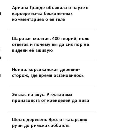
Ариана Гранде объявила о паузе в
и
карьере из-за бесконечных
комментариев о её теле
Шаровая молния: 400 теорий, ноль
ответов и почему вы до сих пор не
о
видели её вживую
я
Нонца: корсиканская деревня-
и
сторож, где время остановилось
Эльзас на вкус: 9 культовых
производств от кренделей до пива
Шесть деревень Эро: от катарских
руин до римских аббатств