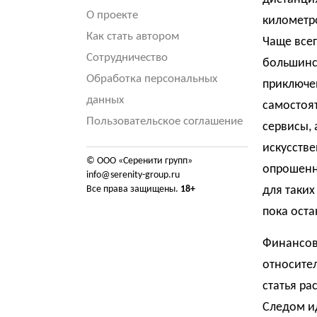
О проекте
километро
Как стать автором
Чаще всег
Сотрудничество
большинс
Обработка персональных
приключе
данных
самостоя
Пользовательское соглашение
сервисы, 
искусстве
© ООО «Серенити групп»
опрошенн
info@serenity-group.ru
Все права защищены.
18+
для таких
пока ост
Финансова
относите
статья ра
Следом ид