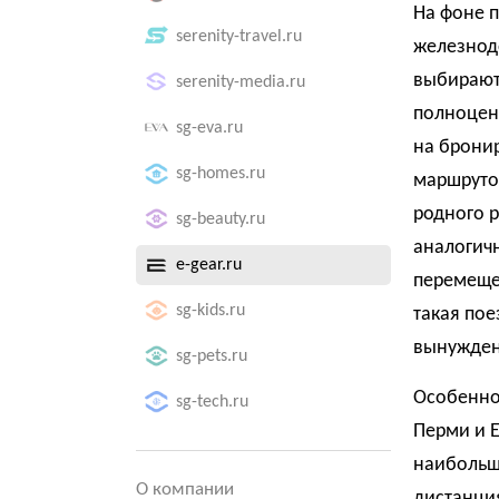
На фоне п
serenity-travel.ru
железнод
выбирают
serenity-media.ru
полноцен
sg-eva.ru
на бронир
sg-homes.ru
маршруто
родного р
sg-beauty.ru
аналогичн
e-gear.ru
перемеще
sg-kids.ru
такая пое
вынужден
sg-pets.ru
Особенно
sg-tech.ru
Перми и 
наибольши
О компании
дистанци