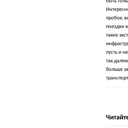
быть толь
Интересно
пробок, в
поездки в
таких экс
инфрастру
пусть и н
так далек
больше ав
транспорт
Читайт