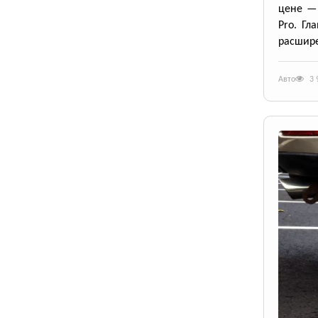
цене — 
Pro. Гл
расшире
Авто
3 