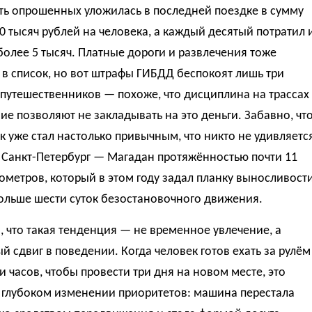
ть опрошенных уложилась в последней поездке в сумму
20 тысяч рублей на человека, а каждый десятый потратил 
более 5 тысяч. Платные дороги и развлечения тоже
в список, но вот штрафы ГИБДД беспокоят лишь три
путешественников — похоже, что дисциплина на трассах
ие позволяют не закладывать на это деньги. Забавно, чт
к уже стал настолько привычным, что никто не удивляетс
 Санкт-Петербург — Магадан протяжённостью почти 11
ометров, который в этом году задал планку выносливост
ольше шести суток безостановочного движения.
 что такая тенденция — не временное увлечение, а
й сдвиг в поведении. Когда человек готов ехать за рулём
и часов, чтобы провести три дня на новом месте, это
о глубоком изменении приоритетов: машина перестала