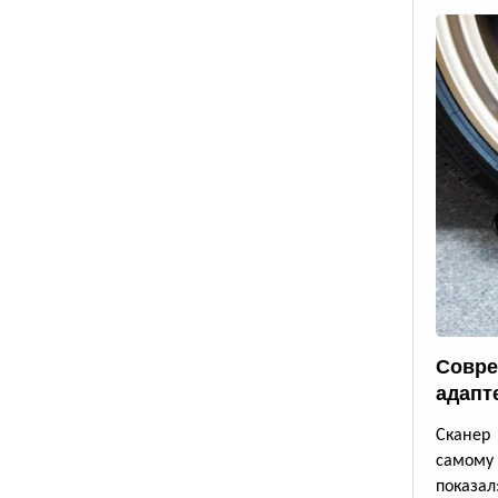
Совре
адапт
Сканер 
самому
показал