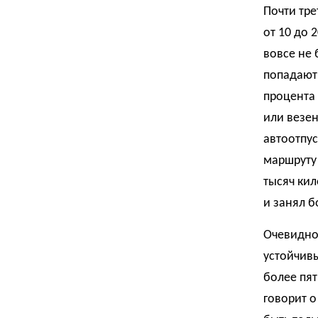
Почти тре
от 10 до 
вовсе не 
попадают 
процента 
или везен
автоотпус
маршруту
тысяч кил
и занял б
Очевидно,
устойчивы
более пят
говорит 