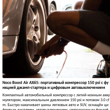
Noco Boost Air AX65: портативный компрессор 150 psi с фу
нкцией джамп-стартера и цифровым автовыключением
Компактный автомобильный компрессор с литий-ионным акку
мулятором, максимальным давлением 150 psi и потоком 3.0 cf
m. Быстро накачивает шины легковых авто и SUV, оснащён ци
фровым дисплеем, автовыключением, светодиодным фонарё