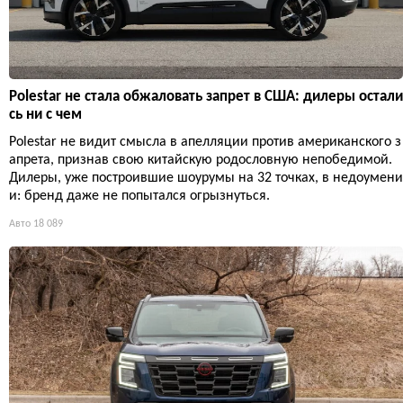
Polestar не стала обжаловать запрет в США: дилеры остали
сь ни с чем
Polestar не видит смысла в апелляции против американского з
апрета, признав свою китайскую родословную непобедимой.
Дилеры, уже построившие шоурумы на 32 точках, в недоумени
и: бренд даже не попытался огрызнуться.
Авто
18 089