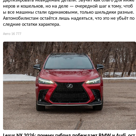
дартизировать невидимые детали. Звучит как благо для инже
неров и кошельков, но на деле — очередной шаг к тому, чтоб
ы все машины стали одинаковыми, только шильдики разные.
Автомобилистам остаётся лишь надеяться, что это не убьёт по
следние остатки характера.
Авто
16 777
Lexus NX 2026: почему гибрид побеждает BMW и Audi, ост