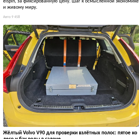
elspin, за фиксированную цену. Шаг к осмысленной экономике
и живому миру.
Авто
9 458
Жёлтый Volvo V90 для проверки взлётных полос: пятое ко