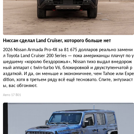
Ниссан сделал Land Cruiser, которого больше нет
2026 Nissan Armada Pro-4X за 81 675 долларов реально замени
л Toyota Land Cruiser 200 Series — пока американцы плачут по у
шедшему «королю бездорожья», Nissan тихо выдал внедорож
ный аппарат с twin-turbo V6, блокировкой и двухступенчатой р
аздаткой. И да, он меньше и экономичнее, чем Tahoe или Expe
dition, хотя в третьем ряду всё ещё тесновато. Спите, энтузиаст
ы, вас обгоняют.
Авто
17 801