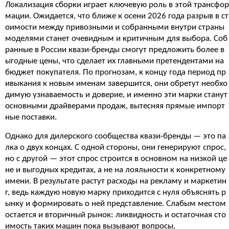
Локализация сборки играет ключевую роль в этой трансфор
мации. Ожидается, что ближе к осени 2026 года разрыв в ст
оимости между привозными и собранными внутри страны
моделями станет очевидным и критичным для выбора. Соб
ранные в России квази-бренды смогут предложить более в
ыгодные цены, что сделает их главными претендентами на
бюджет покупателя. По прогнозам, к концу года период пр
ивыкания к новым именам завершится, они обретут необхо
димую узнаваемость и доверие, и именно эти марки станут
основными драйверами продаж, вытесняя прямые импорт
ные поставки.
Однако для дилерского сообщества квази-бренды — это па
лка о двух концах. С одной стороны, они генерируют спрос,
но с другой — этот спрос строится в основном на низкой це
не и выгодных кредитах, а не на лояльности к конкретному
имени. В результате растут расходы на рекламу и маркетин
г, ведь каждую новую марку приходится с нуля объяснять р
ынку и формировать о ней представление. Слабым местом
остается и вторичный рынок: ликвидность и остаточная сто
имость таких машин пока вызывают вопросы.