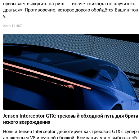
призывает выходить на ринг — иначе «никогда не научитесь
драться». Противоречие, которое дорого обойдётся Вашингтон
у.
Авто
14 467
Jensen Interceptor GTX: трековый обходной путь для брита
нского возрождения
Новый Jensen Interceptor дебютирует как трековая GTX с суперч
арджерным V8 и ручной сборкой. Компания явно выбрала лёг