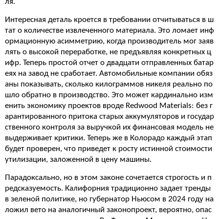
ля.
Интересная деталь кроется в требовании отчитываться в ш
тат о количестве извлеченного материала. Это ломает инф
ормационную асимметрию, когда производитель мог заяв
лять о высокой переработке, не предъявляя конкретных ц
ифр. Теперь простой отчет о двадцати отправленных батар
еях на завод не сработает. Автомобильные компании обяз
аны показывать, сколько килограммов никеля реально по
шло обратно в производство. Это может кардинально изм
енить экономику проектов вроде Redwood Materials: без г
арантированного притока старых аккумуляторов и государ
ственного контроля за выручкой их финансовая модель не
выдерживает критики. Теперь же в Колорадо каждый этап
будет проверен, что приведет к росту истинной стоимости
утилизации, заложенной в цену машины.
Парадоксально, но в этом законе сочетается строгость и п
редсказуемость. Калифорния традиционно задает тренды
в зеленой политике, но губернатор Ньюсом в 2024 году на
ложил вето на аналогичный законопроект, вероятно, опас