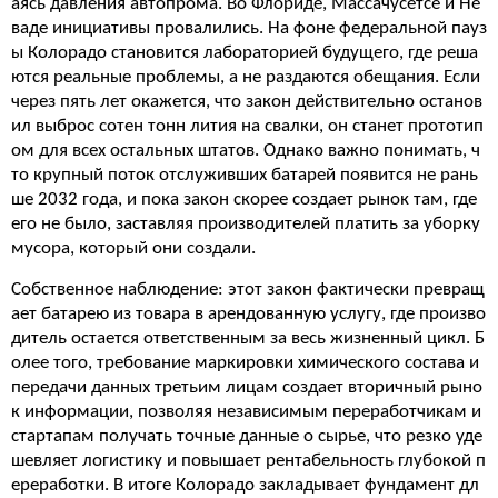
аясь давления автопрома. Во Флориде, Массачусетсе и Не
ваде инициативы провалились. На фоне федеральной пауз
ы Колорадо становится лабораторией будущего, где реша
ются реальные проблемы, а не раздаются обещания. Если
через пять лет окажется, что закон действительно останов
ил выброс сотен тонн лития на свалки, он станет прототип
ом для всех остальных штатов. Однако важно понимать, ч
то крупный поток отслуживших батарей появится не рань
ше 2032 года, и пока закон скорее создает рынок там, где
его не было, заставляя производителей платить за уборку
мусора, который они создали.
Собственное наблюдение: этот закон фактически превращ
ает батарею из товара в арендованную услугу, где произво
дитель остается ответственным за весь жизненный цикл. Б
олее того, требование маркировки химического состава и
передачи данных третьим лицам создает вторичный рыно
к информации, позволяя независимым переработчикам и
стартапам получать точные данные о сырье, что резко уде
шевляет логистику и повышает рентабельность глубокой п
ереработки. В итоге Колорадо закладывает фундамент дл