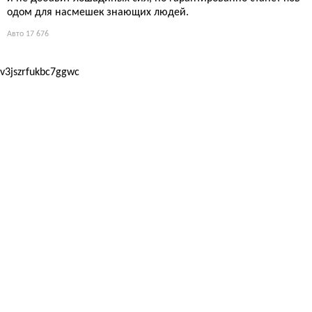
одом для насмешек знающих людей.
Авто
17 676
v3jszrfukbc7ggwc