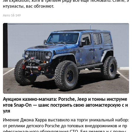
ли Expedition, хотя в третьем ряду всё ещё тесновато. Спите, э
нтузиасты, вас обгоняют.
Авто
16 149
Аукцион казино-магната: Porsche, Jeep и тонны инструме
нтов Snap-On — шанс построить свою автомастерскую с н
уля
Имение Джона Харра выставило на торги уникальный набор:
от реплики детского Porsche до топовых внедорожников и пр
офессионального оборудования СТО. Без резерва и с полны