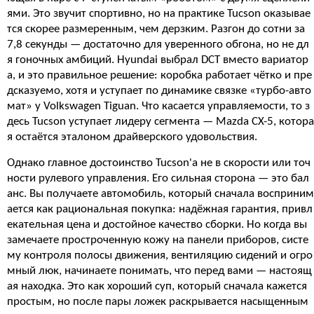
ями. Это звучит спортивно, но на практике Tucson оказывае
тся скорее размеренным, чем дерзким. Разгон до сотни за
7,8 секунды — достаточно для уверенного обгона, но не дл
я гоночных амбиций. Hyundai выбрал DCT вместо вариатор
а, и это правильное решение: коробка работает чётко и пре
дсказуемо, хотя и уступает по динамике связке «турбо-авто
мат» у Volkswagen Tiguan. Что касается управляемости, то з
десь Tucson уступает лидеру сегмента — Mazda CX-5, котора
я остаётся эталоном драйверского удовольствия.
Однако главное достоинство Tucson'а не в скорости или точ
ности рулевого управления. Его сильная сторона — это бал
анс. Вы получаете автомобиль, который сначала восприним
ается как рациональная покупка: надёжная гарантия, привл
екательная цена и достойное качество сборки. Но когда вы
замечаете простроченную кожу на панели приборов, систе
му контроля полосы движения, вентиляцию сидений и огро
мный люк, начинаете понимать, что перед вами — настоящ
ая находка. Это как хороший суп, который сначала кажется
простым, но после пары ложек раскрывается насыщенным