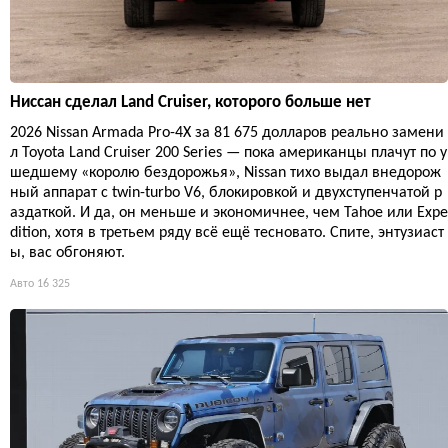
Ниссан сделал Land Cruiser, которого больше нет
2026 Nissan Armada Pro-4X за 81 675 долларов реально замени
л Toyota Land Cruiser 200 Series — пока американцы плачут по у
шедшему «королю бездорожья», Nissan тихо выдал внедорож
ный аппарат с twin-turbo V6, блокировкой и двухступенчатой р
аздаткой. И да, он меньше и экономичнее, чем Tahoe или Expe
dition, хотя в третьем ряду всё ещё тесновато. Спите, энтузиаст
ы, вас обгоняют.
Авто
16 325