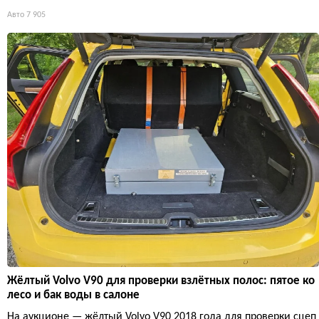
Авто
7 905
Жёлтый Volvo V90 для проверки взлётных полос: пятое ко
лесо и бак воды в салоне
На аукционе — жёлтый Volvo V90 2018 года для проверки сцеп