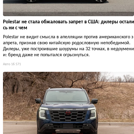
Polestar не стала обжаловать запрет в США: дилеры остали
сь ни с чем
Polestar не видит смысла в апелляции против американского з
апрета, признав свою китайскую родословную непобедимой.
Дилеры, уже построившие шоурумы на 32 точках, в недоумени
и: бренд даже не попытался огрызнуться.
Авто
16 571