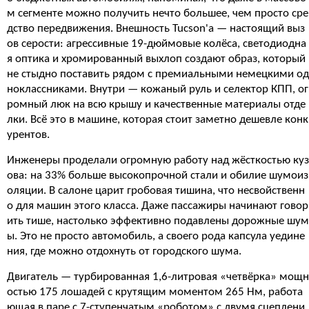
м сегменте можно получить нечто большее, чем просто сре
дство передвижения. Внешность Tucson'а — настоящий выз
ов серости: агрессивные 19-дюймовые колёса, светодиодна
я оптика и хромированный выхлоп создают образ, который
не стыдно поставить рядом с премиальными немецкими од
ноклассниками. Внутри — кожаный руль и селектор КПП, ог
ромный люк на всю крышу и качественные материалы отде
лки. Всё это в машине, которая стоит заметно дешевле конк
урентов.
Инженеры проделали огромную работу над жёсткостью куз
ова: на 33% больше высокопрочной стали и обилие шумоиз
оляции. В салоне царит гробовая тишина, что несвойственн
о для машин этого класса. Даже пассажиры начинают говор
ить тише, настолько эффективно подавлены дорожные шум
ы. Это не просто автомобиль, а своего рода капсула уедине
ния, где можно отдохнуть от городского шума.
Двигатель — турбированная 1,6-литровая «четвёрка» мощн
остью 175 лошадей с крутящим моментом 265 Нм, работа
ющая в паре с 7-ступенчатым «роботом» с двумя сцеплени