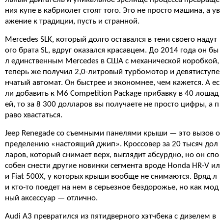
ния купе в кабриолет стоят того. Это не просто машина, а ув
ажение к традиции, пусть и странной.
Mercedes SLK, который долго оставался в тени своего надут
ого брата SL, вдруг оказался красавцем. До 2014 года он бы
л единственным Mercedes в США с механической коробкой,
теперь же получил 2,0-литровый турбомотор и девятиступе
нчатый автомат. Он быстрее и экономнее, чем кажется. А ес
ли добавить к M6 Competition Package прибавку в 40 лошад
ей, то за 8 300 долларов вы получаете не просто цифры, а п
раво хвастаться.
Jeep Renegade со съемными панелями крыши — это вызов о
пределению «настоящий джип». Кроссовер за 20 тысяч дол
ларов, который снимает верх, выглядит абсурдно, но он спо
собен снести другие новинки сегмента вроде Honda HR-V ил
и Fiat 500X, у которых крыши вообще не снимаются. Вряд л
и кто-то поедет на нем в серьезное бездорожье, но как мод
ный аксессуар — отлично.
Audi A3 превратился из пятидверного хэтчбека с дизелем в