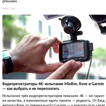
рпением.
Авто
7 616
Видеорегистраторы 4K: испытание Miofive, Rove и Garmin
— как выбрать и не переплатить
Испытание трёх видеорегистраторов показало: 4K — не гарант
ия качества, а комплектные карты памяти — редкость. От бюд
жетного Rove до премиального Garmin — у каждого есть скеле