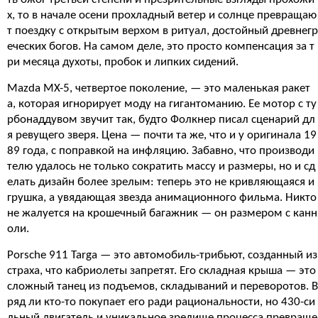
х, то в начале осени прохладный ветер и солнце превращаю
т поездку с открытым верхом в ритуал, достойный древнегр
еческих богов. На самом деле, это просто компенсация за т
ри месяца духоты, пробок и липких сидений.
Mazda MX-5, четвертое поколение, — это маленькая ракет
а, которая игнорирует моду на гигантоманию. Ее мотор с ту
рбонаддувом звучит так, будто Фолкнер писал сценарий дл
я ревущего зверя. Цена — почти та же, что и у оригинала 19
89 года, с поправкой на инфляцию. Забавно, что производи
телю удалось не только сократить массу и размеры, но и сд
елать дизайн более зрелым: теперь это не кривляющаяся и
грушка, а увядающая звезда анимационного фильма. Никто
не жалуется на крошечный багажник — он размером с канн
оли.
Porsche 911 Targa — это автомобиль-трибьют, созданный из
страха, что кабриолеты запретят. Его складная крыша — это
сложный танец из подъемов, складываний и переворотов. В
ряд ли кто-то покупает его ради рациональности, но 430-си
льный двигатель и уникальное зрелище процесса превраще