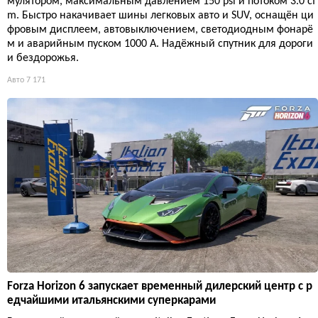
мулятором, максимальным давлением 150 psi и потоком 3.0 cf
m. Быстро накачивает шины легковых авто и SUV, оснащён ци
фровым дисплеем, автовыключением, светодиодным фонарё
м и аварийным пуском 1000 А. Надёжный спутник для дороги
и бездорожья.
Авто
7 171
Forza Horizon 6 запускает временный дилерский центр с р
едчайшими итальянскими суперкарами