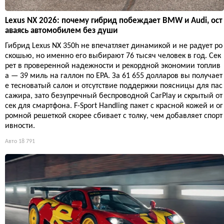
Lexus NX 2026: почему гибрид побеждает BMW и Audi, ост
аваясь автомобилем без души
Гибрид Lexus NX 350h не впечатляет динамикой и не радует ро
скошью, но именно его выбирают 76 тысяч человек в год. Сек
рет в проверенной надежности и рекордной экономии топлив
а — 39 миль на галлон по EPA. За 61 655 долларов вы получает
е тесноватый салон и отсутствие поддержки поясницы для пас
сажира, зато безупречный беспроводной CarPlay и скрытый от
сек для смартфона. F-Sport Handling пакет с красной кожей и ог
ромной решеткой скорее сбивает с толку, чем добавляет спорт
ивности.
Авто
18 791