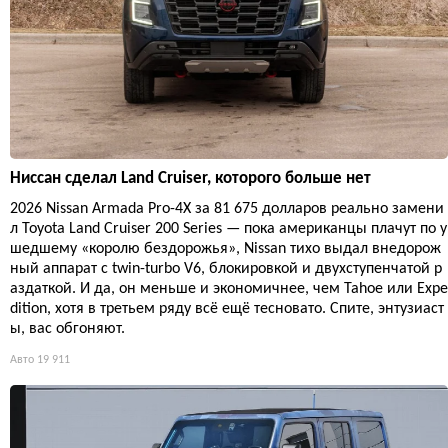
Ниссан сделал Land Cruiser, которого больше нет
2026 Nissan Armada Pro-4X за 81 675 долларов реально замени
л Toyota Land Cruiser 200 Series — пока американцы плачут по у
шедшему «королю бездорожья», Nissan тихо выдал внедорож
ный аппарат с twin-turbo V6, блокировкой и двухступенчатой р
аздаткой. И да, он меньше и экономичнее, чем Tahoe или Expe
dition, хотя в третьем ряду всё ещё тесновато. Спите, энтузиаст
ы, вас обгоняют.
Авто
19 911