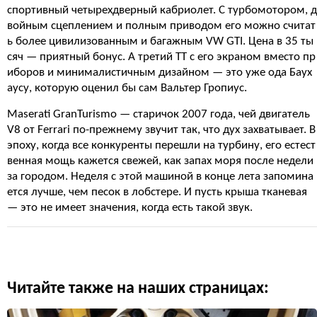
спортивный четырехдверный кабриолет. С турбомотором, д
войным сцеплением и полным приводом его можно считат
ь более цивилизованным и багажным VW GTI. Цена в 35 ты
сяч — приятный бонус. А третий TT с его экраном вместо пр
иборов и минималистичным дизайном — это уже ода Баух
аусу, которую оценил бы сам Вальтер Гропиус.
Maserati GranTurismo — старичок 2007 года, чей двигатель
V8 от Ferrari по-прежнему звучит так, что дух захватывает. В
эпоху, когда все конкуренты перешли на турбину, его естест
венная мощь кажется свежей, как запах моря после недели
за городом. Неделя с этой машиной в конце лета запомина
ется лучше, чем песок в лобстере. И пусть крыша тканевая
— это не имеет значения, когда есть такой звук.
Читайте также на наших страницах: