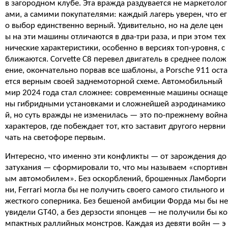
в загородном клубе. Эта вражда раздувается не маркетолог
ами, а самими покупателями: каждый лагерь уверен, что ег
о выбор единственно верный. Удивительно, но на деле цен
ы на эти машины отличаются в два-три раза, и при этом тех
нические характеристики, особенно в версиях топ-уровня, с
ближаются. Corvette C8 перевел двигатель в среднее полож
ение, окончательно порвав все шаблоны, а Porsche 911 оста
ется верным своей заднемоторной схеме. Автомобильный
мир 2024 года стал сложнее: современные машины оснаще
ны гибридными установками и сложнейшей аэродинамико
й, но суть вражды не изменилась — это по-прежнему война
характеров, где побеждает тот, кто заставит другого нервни
чать на светофоре первым.
Интересно, что именно эти конфликты — от зарождения до
затухания — сформировали то, что мы называем «спортивн
ым автомобилем». Без оскорблений, брошенных Ламборги
ни, Ferrari могла бы не получить своего самого стильного и
жесткого соперника. Без бешеной амбиции Форда мы бы не
увидели GT40, а без дерзости японцев — не получили бы ко
мпактных раллийных монстров. Каждая из девяти войн — э