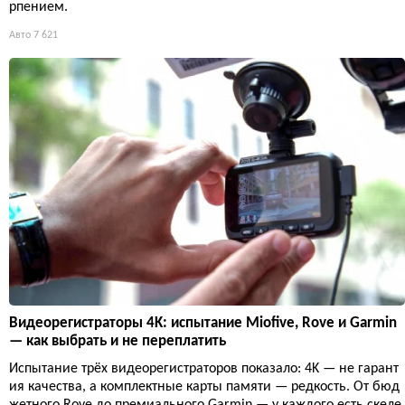
рпением.
Авто
7 621
Видеорегистраторы 4K: испытание Miofive, Rove и Garmin
— как выбрать и не переплатить
Испытание трёх видеорегистраторов показало: 4K — не гарант
ия качества, а комплектные карты памяти — редкость. От бюд
жетного Rove до премиального Garmin — у каждого есть скеле