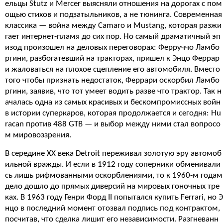
ельцы Stutz и Mercer выясняли отношения на дорогах с пом
ощью стихов и подзатыльников, а не тюнинга. Современная
классика — война между Camaro и Mustang, которая разжи
гает интернет-пламя до сих пор. Но самый драматичный эп
изод произошел на деловых переговорах: Ферруччо Ламбо
ргини, разбогатевший на тракторах, пришел к Энцо Феррар
и жаловаться на плохое сцепление его автомобиля. Вместо
того чтобы признать недостаток, Феррари оскорбил Ламбо
ргини, заявив, что тот умеет водить разве что трактор. Так н
ачалась одна из самых красивых и бескомпромиссных войн
в истории суперкаров, которая продолжается и сегодня: Hu
racan против 488 GTB — и выбор между ними стал вопросо
м мировоззрения.
В середине XX века Detroit переживал золотую эру автомоб
ильной вражды. И если в 1912 году соперники обменивали
сь лишь рифмованными оскорблениями, то к 1960-м годам
дело дошло до прямых диверсий на мировых гоночных тре
ках. В 1963 году Генри Форд II попытался купить Ferrari, но Э
нцо в последний момент отозвал подпись под контрактом,
посчитав, что сделка лишит его независимости. Разгневанн