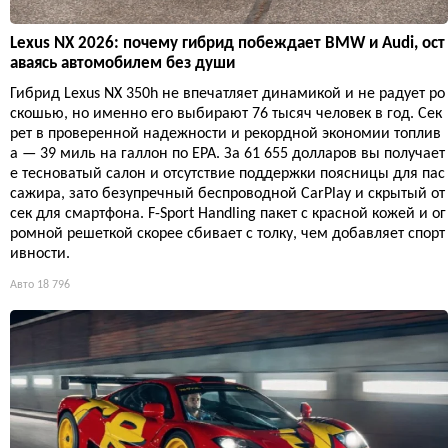
Lexus NX 2026: почему гибрид побеждает BMW и Audi, ост
аваясь автомобилем без души
Гибрид Lexus NX 350h не впечатляет динамикой и не радует ро
скошью, но именно его выбирают 76 тысяч человек в год. Сек
рет в проверенной надежности и рекордной экономии топлив
а — 39 миль на галлон по EPA. За 61 655 долларов вы получает
е тесноватый салон и отсутствие поддержки поясницы для пас
сажира, зато безупречный беспроводной CarPlay и скрытый от
сек для смартфона. F-Sport Handling пакет с красной кожей и ог
ромной решеткой скорее сбивает с толку, чем добавляет спорт
ивности.
Авто
18 796