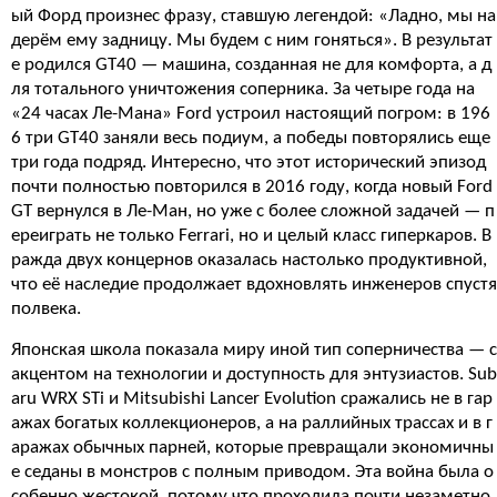
ый Форд произнес фразу, ставшую легендой: «Ладно, мы на
дерём ему задницу. Мы будем с ним гоняться». В результат
е родился GT40 — машина, созданная не для комфорта, а д
ля тотального уничтожения соперника. За четыре года на
«24 часах Ле-Мана» Ford устроил настоящий погром: в 196
6 три GT40 заняли весь подиум, а победы повторялись еще
три года подряд. Интересно, что этот исторический эпизод
почти полностью повторился в 2016 году, когда новый Ford
GT вернулся в Ле-Ман, но уже с более сложной задачей — п
ереиграть не только Ferrari, но и целый класс гиперкаров. В
ражда двух концернов оказалась настолько продуктивной,
что её наследие продолжает вдохновлять инженеров спустя
полвека.
Японская школа показала миру иной тип соперничества — с
акцентом на технологии и доступность для энтузиастов. Sub
aru WRX STi и Mitsubishi Lancer Evolution сражались не в гар
ажах богатых коллекционеров, а на раллийных трассах и в г
аражах обычных парней, которые превращали экономичны
е седаны в монстров с полным приводом. Эта война была о
собенно жестокой, потому что проходила почти незаметно