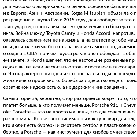
для массового американского рынка: основные баталии шл
и в Европе, Азии и Австралии. Когда Mitsubishi объявила о п
рекращении выпуска Evo в 2015 году, для сообщества это с
тало ударом, сопоставимым с уходом великого боксера с р
инга. Война между Toyota Camry и Honda Accord, напротив,
оказалась сражением не на жизнь, а на статистику: обе маш
ины десятилетиями борются за звание самого продаваемог
о седана в США, причем Toyota регулярно побеждает в общ
ем зачете, а Honda шепчет, что ее настоящие розничные пр
одажи выше, если не считать оптовых поставок в таксопарк
и. Что характерно, ни одна из сторон за эти годы не предло
жила ничего прорывного: борьба за лидерство ведется конс
ервативной надежностью, а не дерзкими инновациями.
Самый горячий, вероятно, спор разгорается вокруг того, кто
платит больше, а кто получает меньше. Porsche 911 и Chevr
olet Corvette — это не просто машины, это два совершенно
разных мира. Корвет воспринимается как суперкар для тех,
кто любит есть бургеры и смотреть футбол в пластиковой о
бертке, а Porsche — как инструмент для снобов с членством