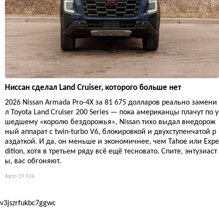
Ниссан сделал Land Cruiser, которого больше нет
2026 Nissan Armada Pro-4X за 81 675 долларов реально замени
л Toyota Land Cruiser 200 Series — пока американцы плачут по у
шедшему «королю бездорожья», Nissan тихо выдал внедорож
ный аппарат с twin-turbo V6, блокировкой и двухступенчатой р
аздаткой. И да, он меньше и экономичнее, чем Tahoe или Expe
dition, хотя в третьем ряду всё ещё тесновато. Спите, энтузиаст
ы, вас обгоняют.
Авто
19 924
v3jszrfukbc7ggwc