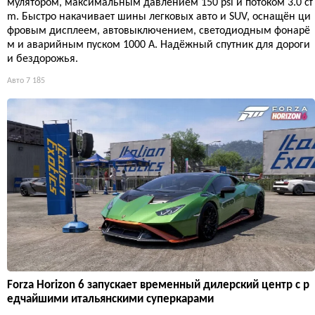
мулятором, максимальным давлением 150 psi и потоком 3.0 cf
m. Быстро накачивает шины легковых авто и SUV, оснащён ци
фровым дисплеем, автовыключением, светодиодным фонарё
м и аварийным пуском 1000 А. Надёжный спутник для дороги
и бездорожья.
Авто
7 185
Forza Horizon 6 запускает временный дилерский центр с р
едчайшими итальянскими суперкарами