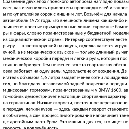
Сравнение двух эпох японского автопрома наглядно показы
вает, как изменились приоритеты производителей и запрос
ы покупателей за сорок с лишним лет. Возьмём для начала
автомобиль 1972 года. Его внешность лишена каких-либо и
злишеств: простые прямоугольные линии, скромные бампе
ры и фары, словно позаимствованные у бюджетной модели
из социалистической страны. Интерьер соответствует эксте
рьеру — пластик хрупкий на ощупь, отделка кажется игруш
ечной, а из механических изысков — только длинный рычаг
механической коробки передач и лёгкий руль, который пос
тоянно вибрирует. Тем не менее вся эта спартанская обстан
овка работает на одну цель: удовольствие от вождения. Дв
игатель объёмом 1,6 литра выдаёт менее сотни лошадиных
сил, но благодаря независимой задней подвеске и передни
м дисковым тормозам, позаимствованным у BMW 1600, ав
томобиль демонстрирует настоящий спортивный характер
на серпантинах. Низкие скорости, постоянное переключени
е передач, лёгкий кузов — здесь каждый поворот становитс
я событием, а сам процесс пилотирования напоминает тане
ц с достойным партнёром. Это машина для тех, кто ищет не
скорость, а вовлечённость.