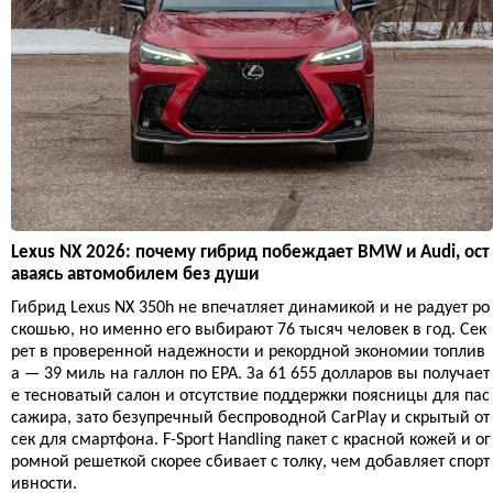
Lexus NX 2026: почему гибрид побеждает BMW и Audi, ост
аваясь автомобилем без души
Гибрид Lexus NX 350h не впечатляет динамикой и не радует ро
скошью, но именно его выбирают 76 тысяч человек в год. Сек
рет в проверенной надежности и рекордной экономии топлив
а — 39 миль на галлон по EPA. За 61 655 долларов вы получает
е тесноватый салон и отсутствие поддержки поясницы для пас
сажира, зато безупречный беспроводной CarPlay и скрытый от
сек для смартфона. F-Sport Handling пакет с красной кожей и ог
ромной решеткой скорее сбивает с толку, чем добавляет спорт
ивности.