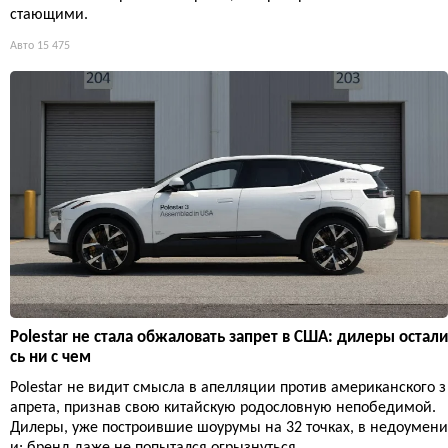
стающими.
Авто
15 475
Polestar не стала обжаловать запрет в США: дилеры остали
сь ни с чем
Polestar не видит смысла в апелляции против американского з
апрета, признав свою китайскую родословную непобедимой.
Дилеры, уже построившие шоурумы на 32 точках, в недоумени
и: бренд даже не попытался огрызнуться.