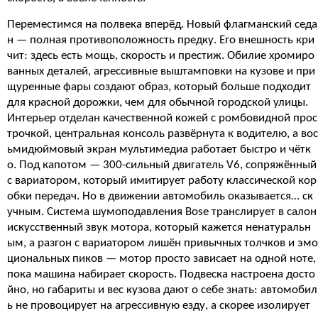
Переместимся на полвека вперёд. Новый флагманский седа
н — полная противоположность предку. Его внешность кри
чит: здесь есть мощь, скорость и престиж. Обилие хромиро
ванных деталей, агрессивные выштамповки на кузове и при
щуренные фары создают образ, который больше подходит
для красной дорожки, чем для обычной городской улицы.
Интерьер отделан качественной кожей с ромбовидной прос
трочкой, центральная консоль развёрнута к водителю, а вос
ьмидюймовый экран мультимедиа работает быстро и чётк
о. Под капотом — 300-сильный двигатель V6, сопряжённый
с вариатором, который имитирует работу классической кор
обки передач. Но в движении автомобиль оказывается… ск
учным. Система шумоподавления Bose транслирует в салон
искусственный звук мотора, который кажется ненатуральн
ым, а разгон с вариатором лишён привычных толчков и эмо
циональных пиков — мотор просто зависает на одной ноте,
пока машина набирает скорость. Подвеска настроена досто
йно, но габариты и вес кузова дают о себе знать: автомобил
ь не провоцирует на агрессивную езду, а скорее изолирует