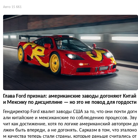
Авто
15 661
Глава Ford признал: американские заводы догоняют Китай
и Мексику по дисциплине — но это не повод для гордости
Гендиректор Ford хвалит заводы США за то, что они почти догн
али китайские и мексиканские по соблюдению процессов. Зву
чит как достижение, хотя по логике американский автопром до
лжен быть впереди, а не догонять. Сарказм в том, что эталоно
м качества теперь стали страны, которые раньше считались от