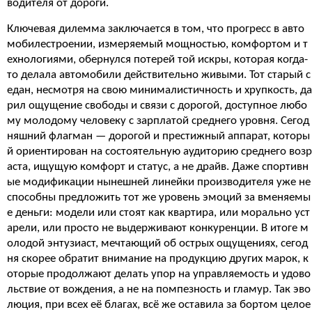
водителя от дороги.
Ключевая дилемма заключается в том, что прогресс в авто
мобилестроении, измеряемый мощностью, комфортом и т
ехнологиями, обернулся потерей той искры, которая когда-
то делала автомобили действительно живыми. Тот старый с
едан, несмотря на свою минималистичность и хрупкость, да
рил ощущение свободы и связи с дорогой, доступное любо
му молодому человеку с зарплатой среднего уровня. Сегод
няшний флагман — дорогой и престижный аппарат, которы
й ориентирован на состоятельную аудиторию среднего возр
аста, ищущую комфорт и статус, а не драйв. Даже спортивн
ые модификации нынешней линейки производителя уже не
способны предложить тот же уровень эмоций за вменяемы
е деньги: модели или стоят как квартира, или морально уст
арели, или просто не выдерживают конкуренции. В итоге м
олодой энтузиаст, мечтающий об острых ощущениях, сегод
ня скорее обратит внимание на продукцию других марок, к
оторые продолжают делать упор на управляемость и удово
льствие от вождения, а не на помпезность и гламур. Так эво
люция, при всех её благах, всё же оставила за бортом целое