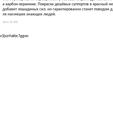
а карбон-керамике. Покраска дешёвых суппортов в красный не
добавит лошадиных сил, но гарантированно станет поводом д
ля насмешек знающих людей.
Авто
18 368
v3jszrfukbc7ggwc