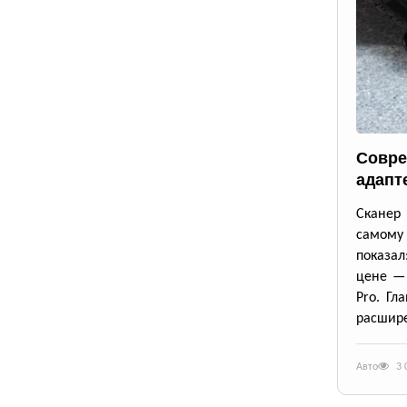
Совре
адапт
Сканер 
самому
показал
цене — 
Pro. Гл
расшире
Авто
3 