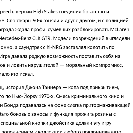
Speed в версии High Stakes соединил богатство и
е. Спорткары 90-х гоняли и друг с другом, и с полицией.
аграда ждала профи, сумевших разблокировать McLaren
Mercedes-Benz CLK GTR. Модели повреждений выглядели
нно, а саундтрек с hi-NRG заставлял колотить по
Игра давала редкую возможность поставить себя на
пов и ловить нарушителей — моральный компромисс,
ало кто искал.
ц, история Джона Таннера — копа под прикрытием,
о по Нью-Йорку 1970-х. Смесь криминального кино и
ки Бонда подавалась на фоне слегка притормаживающей
Зато боковые заносы и функция прожига резины с
специальной кнопки джойстика делали эту игру
 дополнением к коллекции любого поклонника авто,