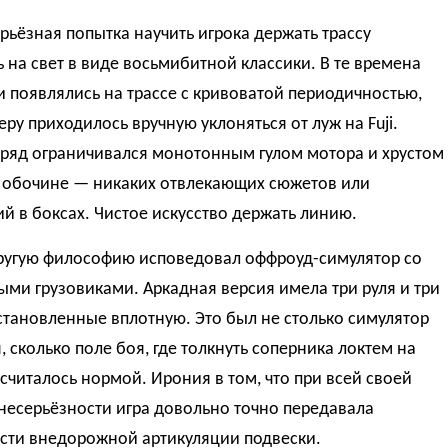
рьёзная попытка научить игрока держать трассу
 на свет в виде восьмибитной классики. В те времена
 появлялись на трассе с кривоватой периодичностью,
еру приходилось вручную уклоняться от луж на Fuji.
 ряд ограничивался монотонным гулом мотора и хрустом
а обочине — никаких отвлекающих сюжетов или
й в боксах. Чистое искусство держать линию.
ругую философию исповедовал оффроуд-симулятор со
ми грузовиками. Аркадная версия имела три руля и три
становленные вплотную. Это был не столько симулятор
 сколько поле боя, где толкнуть соперника локтем на
считалось нормой. Ирония в том, что при всей своей
несерьёзности игра довольно точно передавала
сти внедорожной артикуляции подвески.