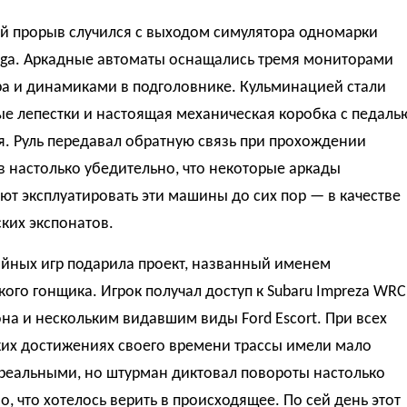
й прорыв случился с выходом симулятора одномарки
Sega. Аркадные автоматы оснащались тремя мониторами
ра и динамиками в подголовнике. Кульминацией стали
е лепестки и настоящая механическая коробка с педаль
. Руль передавал обратную связь при прохождении
 настолько убедительно, что некоторые аркады
т эксплуатировать эти машины до сих пор — в качестве
ких экспонатов.
ийных игр подарила проект, названный именем
ого гонщика. Игрок получал доступ к Subaru Impreza WRC
она и нескольким видавшим виды Ford Escort. При всех
ких достижениях своего времени трассы имели мало
 реальными, но штурман диктовал повороты настолько
о, что хотелось верить в происходящее. По сей день этот