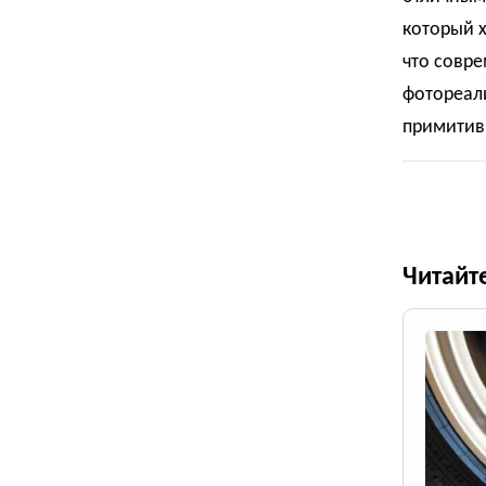
который х
что совр
фотореали
примитивн
Читайт