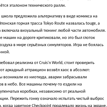
аётся эталоном технического ралли.
 школа предложила альтернативу в виде комикса на
Японская горная трасса Tokyo Route назвалась touge, а
а включала визуальный тюнинг любой части автомобиля.
 машин на дороге критиковали, но это был глоток
оздуха в мире серьёзных симуляторов. Игра не боялась
нной.
требовал реализма от Cruis'n World, стоит проверить
тот аркадный аттракцион возвёл хаос в абсолют:
ы возникали из ниоткуда, аварии забрасывали
в в небо. Все машины почему-то ездили на
упенчатых коробках, независимо от реальной
ции. Пережить гонку означало испытать чистый выброс
 когда заветное Checkpoint продлевало жизнь на экране.