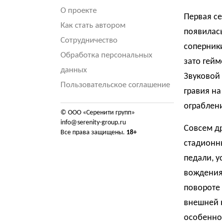
О проекте
Первая се
Как стать автором
появилась
Сотрудничество
соперники
Обработка персональных
зато гейм
данных
Звуковой
Пользовательское соглашение
гравия н
ограблени
© ООО «Серенити групп»
info@serenity-group.ru
Совсем д
Все права защищены.
18+
стадионны
педали, у
вождения,
повороте 
внешней 
особенно