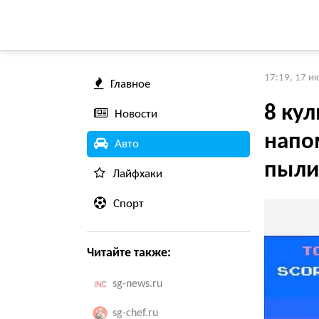
17:19, 17 и
Главное
8 ку
Новости
напо
Авто
пыли
Лайфхаки
Спорт
Читайте также:
sg-news.ru
sg-chef.ru