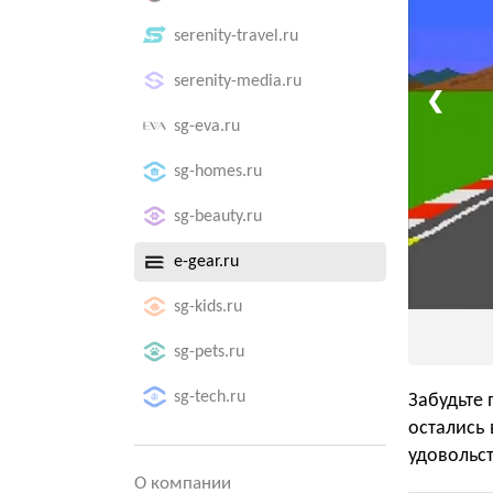
serenity-travel.ru
serenity-media.ru
❮
sg-eva.ru
sg-homes.ru
sg-beauty.ru
e-gear.ru
sg-kids.ru
sg-pets.ru
sg-tech.ru
Забудьте 
остались 
удовольс
О компании