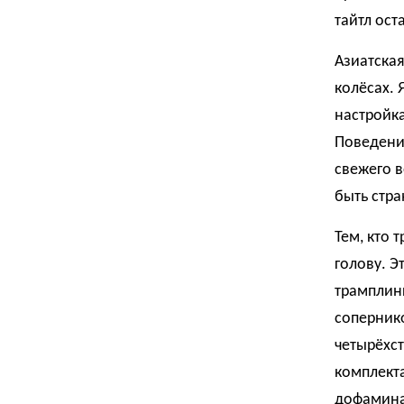
тайтл ост
Азиатская
колёсах. 
настройк
Поведение
свежего в
быть стра
Тем, кто 
голову. Э
трамплин
сопернико
четырёхст
комплекта
дофамина,