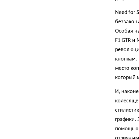
Need for 
беззакони
Особая н
F1 GTR и 
революцио
кнопкам. 
место ко
который м
И, наконе
колесящег
стилисти
графики. 
помощью 
отличным