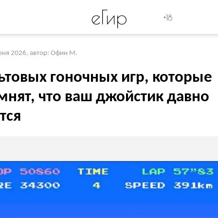
eГир
+18
юня 2026
,
автор: Офин М.
льтовых гоночных игр, которые
мнят, что ваш джойстик давно
тся