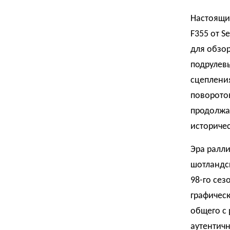
Настоящи
F355 от 
для обзо
подрулевы
сцепления
поворотов
продолжаю
историчес
Эра ралл
шотландск
98-го сез
графичес
общего с
аутентичн