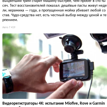
Выцветший трим старит машину быстрее, чем пробег в сто ты
сяч. Тест восстановителей показал: дешёвые пасты живут неде
ли, керамика — года, а пропущенная мойка убивает любой со
став. Чудо-средства нет, есть честный выбор между ценой и те
рпением.
Авто
7 419
Видеорегистраторы 4K: испытание Miofive, Rove и Garmin