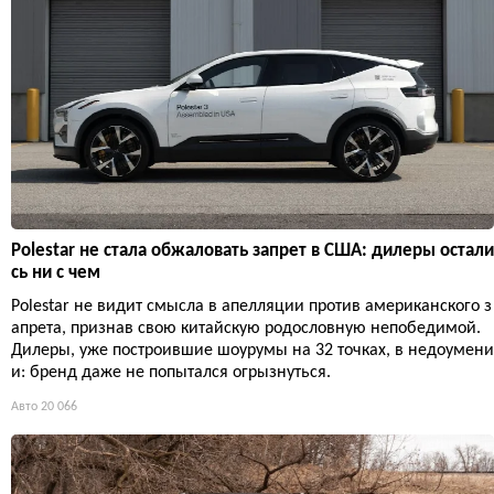
Polestar не стала обжаловать запрет в США: дилеры остали
сь ни с чем
Polestar не видит смысла в апелляции против американского з
апрета, признав свою китайскую родословную непобедимой.
Дилеры, уже построившие шоурумы на 32 точках, в недоумени
и: бренд даже не попытался огрызнуться.
Авто
20 066