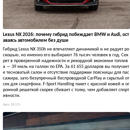
Lexus NX 2026: почему гибрид побеждает BMW и Audi, ост
аваясь автомобилем без души
Гибрид Lexus NX 350h не впечатляет динамикой и не радует ро
скошью, но именно его выбирают 76 тысяч человек в год. Сек
рет в проверенной надежности и рекордной экономии топлив
а — 39 миль на галлон по EPA. За 61 655 долларов вы получает
е тесноватый салон и отсутствие поддержки поясницы для пас
сажира, зато безупречный беспроводной CarPlay и скрытый от
сек для смартфона. F-Sport Handling пакет с красной кожей и ог
ромной решеткой скорее сбивает с толку, чем добавляет спорт
ивности.
Авто
18 575