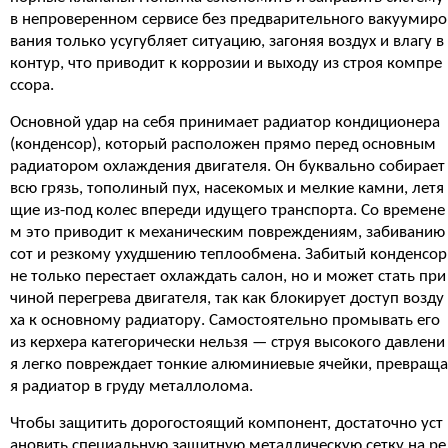
в непроверенном сервисе без предварительного вакуумиро
вания только усугубляет ситуацию, загоняя воздух и влагу в
контур, что приводит к коррозии и выходу из строя компре
ссора.
Основной удар на себя принимает радиатор кондиционера
(конденсор), который расположен прямо перед основным
радиатором охлаждения двигателя. Он буквально собирает
всю грязь, тополиный пух, насекомых и мелкие камни, летя
щие из-под колес впереди идущего транспорта. Со времене
м это приводит к механическим повреждениям, забиванию
сот и резкому ухудшению теплообмена. Забитый конденсор
не только перестает охлаждать салон, но и может стать при
чиной перегрева двигателя, так как блокирует доступ возду
ха к основному радиатору. Самостоятельно промывать его
из керхера категорически нельзя — струя высокого давлени
я легко повреждает тонкие алюминиевые ячейки, превраща
я радиатор в груду металлолома.
Чтобы защитить дорогостоящий компонент, достаточно уст
ановить специальную защитную металлическую сетку на ре