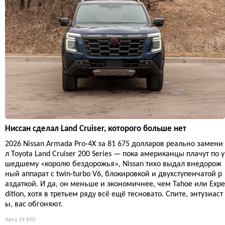
Ниссан сделал Land Cruiser, которого больше нет
2026 Nissan Armada Pro-4X за 81 675 долларов реально замени
л Toyota Land Cruiser 200 Series — пока американцы плачут по у
шедшему «королю бездорожья», Nissan тихо выдал внедорож
ный аппарат с twin-turbo V6, блокировкой и двухступенчатой р
аздаткой. И да, он меньше и экономичнее, чем Tahoe или Expe
dition, хотя в третьем ряду всё ещё тесновато. Спите, энтузиаст
ы, вас обгоняют.
Авто
19 690