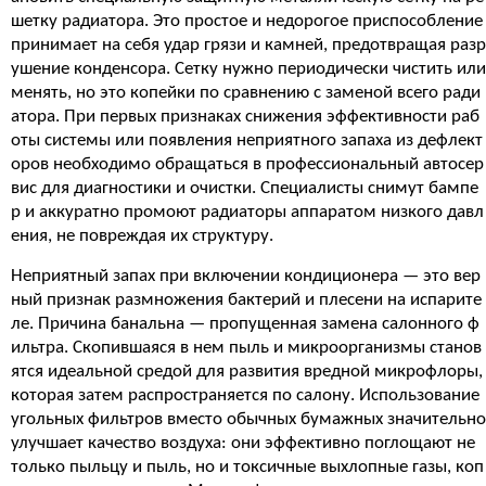
шетку радиатора. Это простое и недорогое приспособление
принимает на себя удар грязи и камней, предотвращая разр
ушение конденсора. Сетку нужно периодически чистить или
менять, но это копейки по сравнению с заменой всего ради
атора. При первых признаках снижения эффективности раб
оты системы или появления неприятного запаха из дефлект
оров необходимо обращаться в профессиональный автосер
вис для диагностики и очистки. Специалисты снимут бампе
р и аккуратно промоют радиаторы аппаратом низкого давл
ения, не повреждая их структуру.
Неприятный запах при включении кондиционера — это вер
ный признак размножения бактерий и плесени на испарите
ле. Причина банальна — пропущенная замена салонного ф
ильтра. Скопившаяся в нем пыль и микроорганизмы станов
ятся идеальной средой для развития вредной микрофлоры,
которая затем распространяется по салону. Использование
угольных фильтров вместо обычных бумажных значительно
улучшает качество воздуха: они эффективно поглощают не
только пыльцу и пыль, но и токсичные выхлопные газы, коп