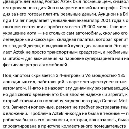
Двадцать лет назад Pontiac Aztek был посмешищем, символ
ом провального дизайна и маркетинговой катастрофы. Сего
дня за него готовы платить реальные деньги. Аукцион на Bri
ng a Trailer предлагает уникальный экземпляр 2001 года в о
тличном состоянии с пробегом всего 78 000 миль. Главное
украшение лота — не столько сам автомобиль, сколько его
легендарные аксессуары: складная палатка, которая крепит
ся к задней двери, и выдвижной кулер для напитков. Это де
лает Aztek не просто транспортным средством, а мобильны
м штабом для выживания на парковке супермаркета или на
фестивале ретро-автомобилей.
Под капотом скрывается 3.4-литровый V6 мощностью 185
лошадиных сил, работающий в паре с четырехступенчатым
автоматом. Никто не назовет эту динамику захватывающей,
но для своего времени это был вполне надежный агрегат, к
оторый ставили на половину модельного ряда General Mot
ors. Запчасти копеечные, ремонт не требует экстравагантны
х вложений. Проблема Aztek никогда не была в технике — п
роблема была в его внешности, которая, как казалось, была
спроектирована в приступе коллективного помешательств