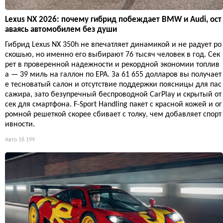
Lexus NX 2026: почему гибрид побеждает BMW и Audi, ост
аваясь автомобилем без души
Гибрид Lexus NX 350h не впечатляет динамикой и не радует ро
скошью, но именно его выбирают 76 тысяч человек в год. Сек
рет в проверенной надежности и рекордной экономии топлив
а — 39 миль на галлон по EPA. За 61 655 долларов вы получает
е тесноватый салон и отсутствие поддержки поясницы для пас
сажира, зато безупречный беспроводной CarPlay и скрытый от
сек для смартфона. F-Sport Handling пакет с красной кожей и ог
ромной решеткой скорее сбивает с толку, чем добавляет спорт
ивности.
Авто
16 199