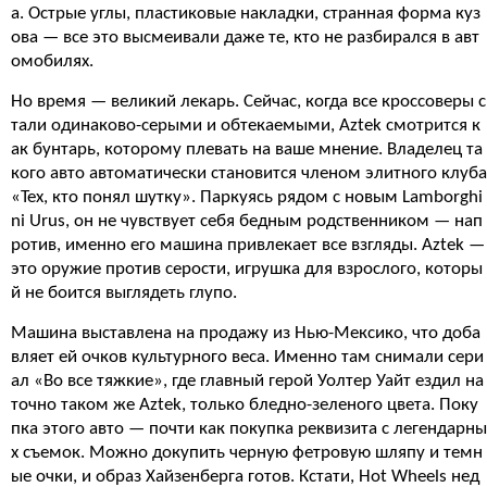
а. Острые углы, пластиковые накладки, странная форма куз
ова — все это высмеивали даже те, кто не разбирался в авт
омобилях.
Но время — великий лекарь. Сейчас, когда все кроссоверы с
тали одинаково-серыми и обтекаемыми, Aztek смотрится к
ак бунтарь, которому плевать на ваше мнение. Владелец та
кого авто автоматически становится членом элитного клуба
«Тех, кто понял шутку». Паркуясь рядом с новым Lamborghi
ni Urus, он не чувствует себя бедным родственником — нап
ротив, именно его машина привлекает все взгляды. Aztek —
это оружие против серости, игрушка для взрослого, которы
й не боится выглядеть глупо.
Машина выставлена на продажу из Нью-Мексико, что доба
вляет ей очков культурного веса. Именно там снимали сери
ал «Во все тяжкие», где главный герой Уолтер Уайт ездил на
точно таком же Aztek, только бледно-зеленого цвета. Поку
пка этого авто — почти как покупка реквизита с легендарны
х съемок. Можно докупить черную фетровую шляпу и темн
ые очки, и образ Хайзенберга готов. Кстати, Hot Wheels нед