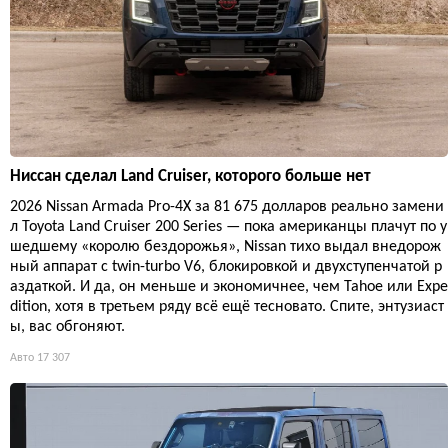
Ниссан сделал Land Cruiser, которого больше нет
2026 Nissan Armada Pro-4X за 81 675 долларов реально замени
л Toyota Land Cruiser 200 Series — пока американцы плачут по у
шедшему «королю бездорожья», Nissan тихо выдал внедорож
ный аппарат с twin-turbo V6, блокировкой и двухступенчатой р
аздаткой. И да, он меньше и экономичнее, чем Tahoe или Expe
dition, хотя в третьем ряду всё ещё тесновато. Спите, энтузиаст
ы, вас обгоняют.
Авто
17 307