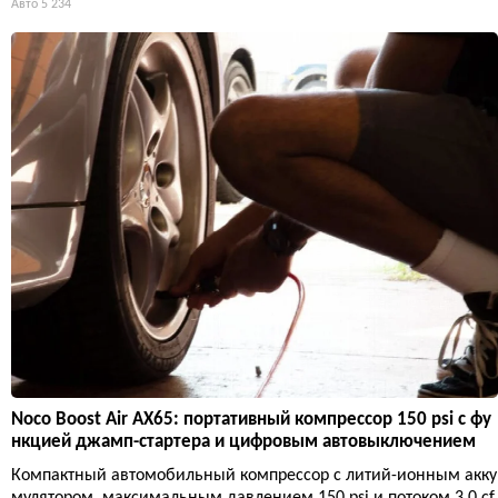
Авто
5 234
Noco Boost Air AX65: портативный компрессор 150 psi с фу
нкцией джамп-стартера и цифровым автовыключением
Компактный автомобильный компрессор с литий-ионным акку
мулятором, максимальным давлением 150 psi и потоком 3.0 cf