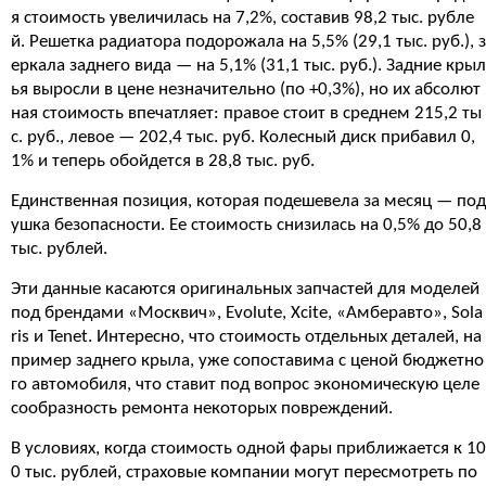
я стоимость увеличилась на 7,2%, составив 98,2 тыс. рубле
й. Решетка радиатора подорожала на 5,5% (29,1 тыс. руб.), з
еркала заднего вида — на 5,1% (31,1 тыс. руб.). Задние крыл
ья выросли в цене незначительно (по +0,3%), но их абсолют
ная стоимость впечатляет: правое стоит в среднем 215,2 ты
с. руб., левое — 202,4 тыс. руб. Колесный диск прибавил 0,
1% и теперь обойдется в 28,8 тыс. руб.
Единственная позиция, которая подешевела за месяц — под
ушка безопасности. Ее стоимость снизилась на 0,5% до 50,8
тыс. рублей.
Эти данные касаются оригинальных запчастей для моделей
под брендами «Москвич», Evolute, Xcite, «Амберавто», Sola
ris и Tenet. Интересно, что стоимость отдельных деталей, на
пример заднего крыла, уже сопоставима с ценой бюджетно
го автомобиля, что ставит под вопрос экономическую целе
сообразность ремонта некоторых повреждений.
В условиях, когда стоимость одной фары приближается к 10
0 тыс. рублей, страховые компании могут пересмотреть по