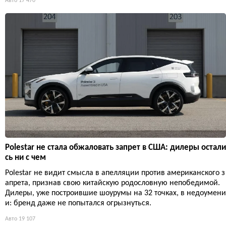
Авто
17 470
Polestar не стала обжаловать запрет в США: дилеры остали
сь ни с чем
Polestar не видит смысла в апелляции против американского з
апрета, признав свою китайскую родословную непобедимой.
Дилеры, уже построившие шоурумы на 32 точках, в недоумени
и: бренд даже не попытался огрызнуться.
Авто
19 107