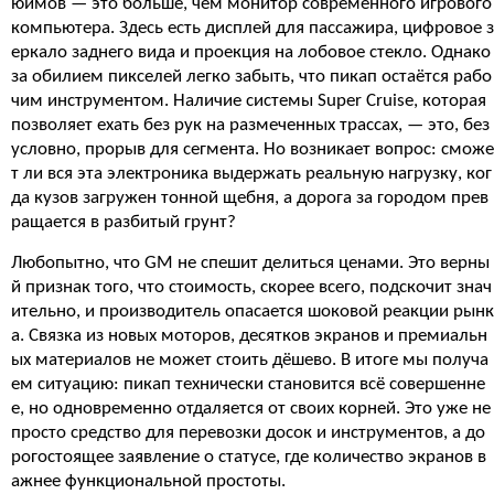
юймов — это больше, чем монитор современного игрового
компьютера. Здесь есть дисплей для пассажира, цифровое з
еркало заднего вида и проекция на лобовое стекло. Однако
за обилием пикселей легко забыть, что пикап остаётся рабо
чим инструментом. Наличие системы Super Cruise, которая
позволяет ехать без рук на размеченных трассах, — это, без
условно, прорыв для сегмента. Но возникает вопрос: сможе
т ли вся эта электроника выдержать реальную нагрузку, ког
да кузов загружен тонной щебня, а дорога за городом прев
ращается в разбитый грунт?
Любопытно, что GM не спешит делиться ценами. Это верны
й признак того, что стоимость, скорее всего, подскочит знач
ительно, и производитель опасается шоковой реакции рынк
а. Связка из новых моторов, десятков экранов и премиальн
ых материалов не может стоить дёшево. В итоге мы получа
ем ситуацию: пикап технически становится всё совершенне
е, но одновременно отдаляется от своих корней. Это уже не
просто средство для перевозки досок и инструментов, а до
рогостоящее заявление о статусе, где количество экранов в
ажнее функциональной простоты.