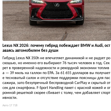
Lexus NX 2026: почему гибрид побеждает BMW и Audi, ост
аваясь автомобилем без души
Гибрид Lexus NX 350h не впечатляет динамикой и не радует ро
скошью, но именно его выбирают 76 тысяч человек в год. Сек
рет в проверенной надежности и рекордной экономии топлив
а — 39 миль на галлон по EPA. За 61 655 долларов вы получает
е тесноватый салон и отсутствие поддержки поясницы для пас
сажира, зато безупречный беспроводной CarPlay и скрытый от
сек для смартфона. F-Sport Handling пакет с красной кожей и ог
ромной решеткой скорее сбивает с толку, чем добавляет спорт
ивности.
Авто
17 718