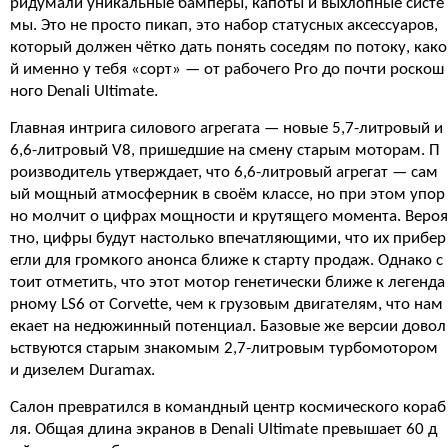
ридумали уникальные бамперы, капоты и выхлопные систе
мы. Это не просто пикап, это набор статусных аксессуаров,
который должен чётко дать понять соседям по потоку, како
й именно у тебя «сорт» — от рабочего Pro до почти роскош
ного Denali Ultimate.
Главная интрига силового агрегата — новые 5,7-литровый и
6,6-литровый V8, пришедшие на смену старым моторам. П
роизводитель утверждает, что 6,6-литровый агрегат — сам
ый мощный атмосферник в своём классе, но при этом упор
но молчит о цифрах мощности и крутящего момента. Вероя
тно, цифры будут настолько впечатляющими, что их прибер
егли для громкого анонса ближе к старту продаж. Однако с
тоит отметить, что этот мотор генетически ближе к легенда
рному LS6 от Corvette, чем к грузовым двигателям, что нам
екает на недюжинный потенциал. Базовые же версии довол
ьствуются старым знакомым 2,7-литровым турбомотором
и дизелем Duramax.
Салон превратился в командный центр космического кораб
ля. Общая длина экранов в Denali Ultimate превышает 60 д