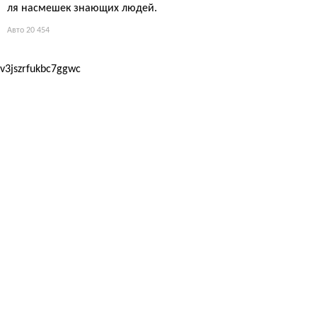
ля насмешек знающих людей.
Авто
20 454
v3jszrfukbc7ggwc