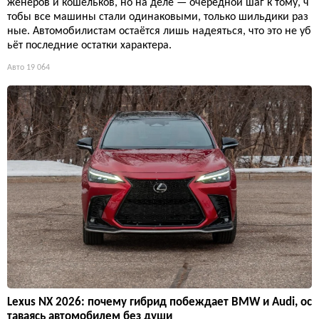
женеров и кошельков, но на деле — очередной шаг к тому, ч
тобы все машины стали одинаковыми, только шильдики раз
ные. Автомобилистам остаётся лишь надеяться, что это не уб
ьёт последние остатки характера.
Авто
19 064
Lexus NX 2026: почему гибрид побеждает BMW и Audi, ос
таваясь автомобилем без души