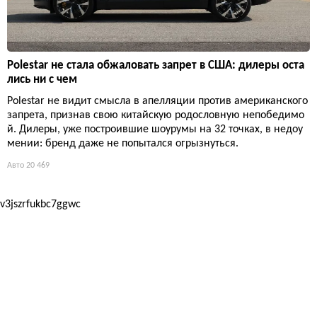
Polestar не стала обжаловать запрет в США: дилеры оста
лись ни с чем
Polestar не видит смысла в апелляции против американского
запрета, признав свою китайскую родословную непобедимо
й. Дилеры, уже построившие шоурумы на 32 точках, в недоу
мении: бренд даже не попытался огрызнуться.
Авто
20 469
v3jszrfukbc7ggwc