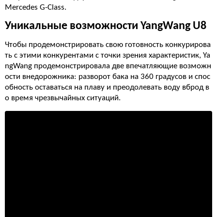
Mercedes G-Class.
Уникальные возможности YangWang U8
Чтобы продемонстрировать свою готовность конкурирова
ть с этими конкурентами с точки зрения характеристик, Ya
ngWang продемонстрировала две впечатляющие возможн
ости внедорожника: разворот бака на 360 градусов и спос
обность оставаться на плаву и преодолевать воду вброд в
о время чрезвычайных ситуаций.