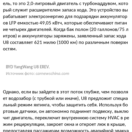
ель, то это 2,0-литровый двигатель с турбонаддувом, кото
рый служит расширителем запаса хода. Это устройство вы
рабатывает электроэнергию для подзарядки аккумулятор
ов LFP емкостью 49,05 кВтч, которые обеспечивают питан
ие четырех двигателей. Когда бак полон (20 галлонов/75 л
итров) и аккумуляторы заряжены, заявленный запас хода
U8 составляет 621 милю (1000 км) по различным поверхн
остям.
BYD YangWang U8 EREV.
Источник фото:
carnewschina.com
Однако, если вы зайдете в этот поток глубже, чем позволя
ет водозабор (с трубкой или иначе), U8 предложит специа
льный режим яхтинга, чтобы защитить себя. Используя бо
ртовые датчики, он автономно поднимет подвеску, выклю
чит двигатель, переключит внутреннюю систему HVAC в ре
жим рециркуляции, закроет окна и откроет люк в крыше,
предоставляя пассажирам возможность аварийной эвакуа