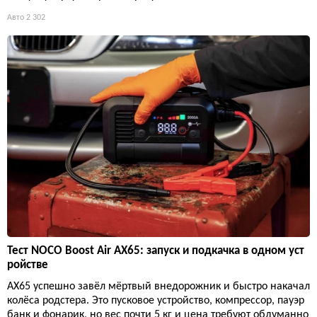
Авто
2 302
Тест NOCO Boost Air AX65: запуск и подкачка в одном уст
ройстве
AX65 успешно завёл мёртвый внедорожник и быстро накачал
колёса родстера. Это пусковое устройство, компрессор, пауэр
банк и фонарик, но вес почти 5 кг и цена требуют обдуманно