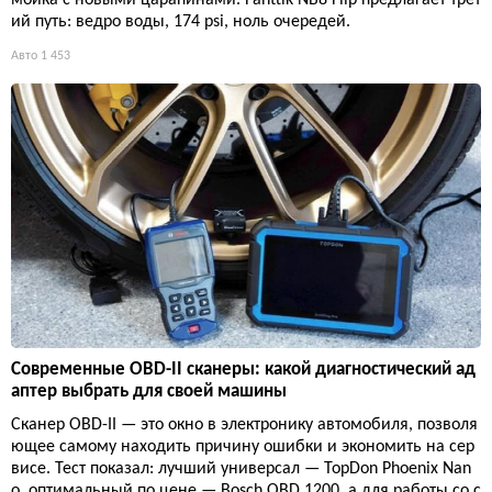
мойка с новыми царапинами. Fanttik NB8 Flip предлагает трет
ий путь: ведро воды, 174 psi, ноль очередей.
Авто
1 453
Современные OBD-II сканеры: какой диагностический ад
аптер выбрать для своей машины
Сканер OBD-II — это окно в электронику автомобиля, позволя
ющее самому находить причину ошибки и экономить на сер
висе. Тест показал: лучший универсал — TopDon Phoenix Nan
o, оптимальный по цене — Bosch OBD 1200, а для работы со с