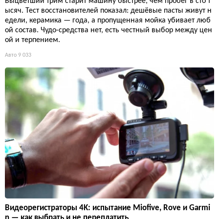
Выцветший трим старит машину быстрее, чем пробег в сто т
ысяч. Тест восстановителей показал: дешёвые пасты живут н
едели, керамика — года, а пропущенная мойка убивает люб
ой состав. Чудо-средства нет, есть честный выбор между цен
ой и терпением.
Авто
9 033
Видеорегистраторы 4K: испытание Miofive, Rove и Garmi
n — как выбрать и не переплатить