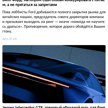
Билл Форд: Автопром США обязан конкурировать с Китае
м, а не прятаться за запретами
Пока лоббисты Ford добиваются полного закрытия рынка для
китайских машин, председатель совета директоров компани
и призывает выходить на ринг — иначе «никогда не научите
сь драться». Противоречие, которое дорого обойдётся Вашин
гтону.
Авто
18 100
Jensen Interceptor GTX: трековый обходной путь для брит