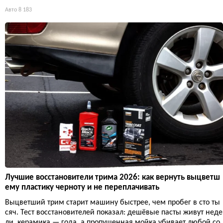
Авто
8 183
Лучшие восстановители трима 2026: как вернуть выцветш
ему пластику черноту и не переплачивать
Выцветший трим старит машину быстрее, чем пробег в сто ты
сяч. Тест восстановителей показал: дешёвые пасты живут неде
ли, керамика — года, а пропущенная мойка убивает любой со