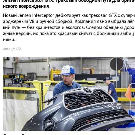
Jensen Interceptor GTX: трековый обходной путь для брита
нского возрождения
Новый Jensen Interceptor дебютирует как трековая GTX с суперч
арджерным V8 и ручной сборкой. Компания явно выбрала лёг
кий путь — без краш-тестов и экологов. Следом обещаны доро
жные версии, но пока это красивый силуэт с большими амбиц
иями.
Авто
19 163