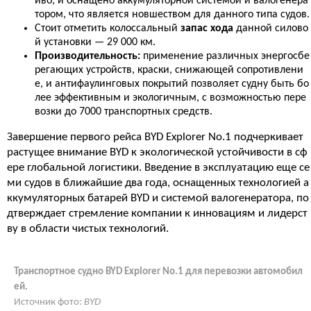
иво, и оснащено аккумуляторной системой и валогенера
тором, что является новшеством для данного типа судов.
Стоит отметить колоссальный
запас хода
данной силово
й установки — 29 000 км.
Производительность:
применение различных энергосбе
регающих устройств, краски, снижающей сопротивлени
е, и антифаулинговых покрытий позволяет судну быть бо
лее эффективным и экологичным, с возможностью пере
возки до 7000 транспортных средств.
Завершение первого рейса BYD Explorer No.1 подчеркивает
растущее внимание BYD к экологической устойчивости в сф
ере глобальной логистики. Введение в эксплуатацию еще се
ми судов в ближайшие два года, оснащенных технологией а
ккумуляторных батарей BYD и системой валогенератора, по
дтверждает стремление компании к инновациям и лидерст
ву в области чистых технологий.
Транспортное судно BYD Explorer No.1 для перевозки автомобил
ей.
Источник фото:
BYD