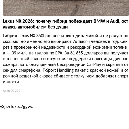
Lexus NX 2026: почему гибрид побеждает BMW и Audi, ост
аваясь автомобилем без души
Гибрид Lexus NX 350h не впечатляет динамикой и не радует ро
скошью, но именно его выбирают 76 тысяч человек в год. Сек
рет в проверенной надежности и рекордной экономии топлив
а — 39 миль на галлон по EPA. За 61 655 долларов вы получает
е тесноватый салон и отсутствие поддержки поясницы для пас
сажира, зато безупречный беспроводной CarPlay и скрытый от
сек для смартфона. F-Sport Handling пакет с красной кожей и ог
ромной решеткой скорее сбивает с толку, чем добавляет спорт
ивности.
Авто
20 229
v3jszrfukbc7ggwc