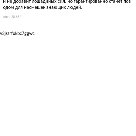
й не добавит лошадиных сил, но гарантированно станет пов
одом для насмешек знающих людей.
Авто
20 654
v3jszrfukbc7ggwc