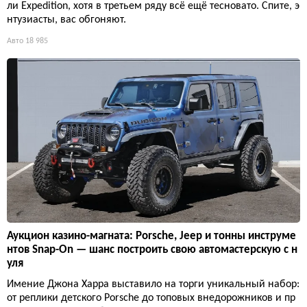
ли Expedition, хотя в третьем ряду всё ещё тесновато. Спите, э
нтузиасты, вас обгоняют.
Авто
18 985
Аукцион казино-магната: Porsche, Jeep и тонны инструме
нтов Snap-On — шанс построить свою автомастерскую с н
уля
Имение Джона Харра выставило на торги уникальный набор:
от реплики детского Porsche до топовых внедорожников и пр