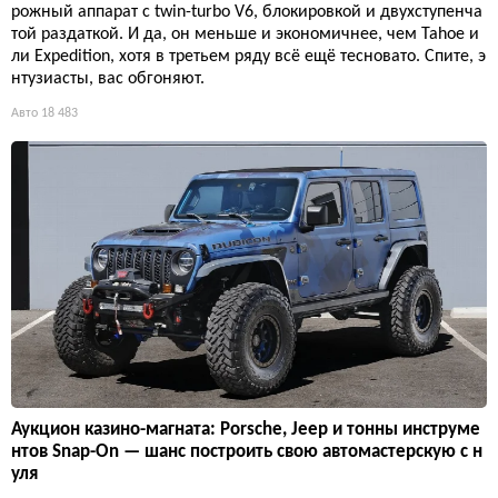
рожный аппарат с twin-turbo V6, блокировкой и двухступенча
той раздаткой. И да, он меньше и экономичнее, чем Tahoe и
ли Expedition, хотя в третьем ряду всё ещё тесновато. Спите, э
нтузиасты, вас обгоняют.
Авто
18 483
Аукцион казино-магната: Porsche, Jeep и тонны инструме
нтов Snap-On — шанс построить свою автомастерскую с н
уля