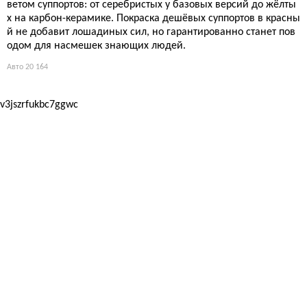
ветом суппортов: от серебристых у базовых версий до жёлты
х на карбон-керамике. Покраска дешёвых суппортов в красны
й не добавит лошадиных сил, но гарантированно станет пов
одом для насмешек знающих людей.
Авто
20 164
v3jszrfukbc7ggwc