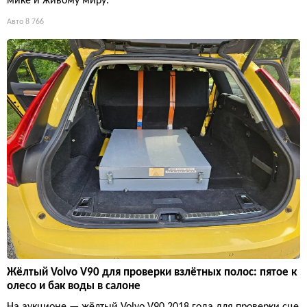
мике и живому миру.
Авто
8 766
Жёлтый Volvo V90 для проверки взлётных полос: пятое к
олесо и бак воды в салоне
На аукционе — жёлтый Volvo V90 2018 года для проверки сце