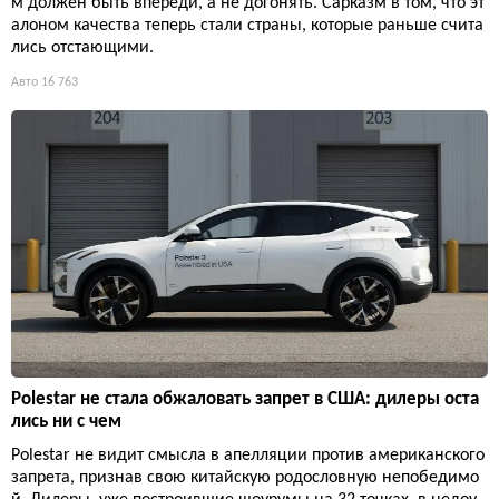
м должен быть впереди, а не догонять. Сарказм в том, что эт
алоном качества теперь стали страны, которые раньше счита
лись отстающими.
Авто
16 763
Polestar не стала обжаловать запрет в США: дилеры оста
лись ни с чем
Polestar не видит смысла в апелляции против американского
запрета, признав свою китайскую родословную непобедимо