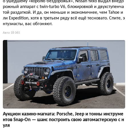
о ушедшему «королю бездорожья», Nissan тихо выдал внедо
рожный аппарат с twin-turbo V6, блокировкой и двухступенча
той раздаткой. И да, он меньше и экономичнее, чем Tahoe и
ли Expedition, хотя в третьем ряду всё ещё тесновато. Спите, э
нтузиасты, вас обгоняют.
Авто
18 065
Аукцион казино-магната: Porsche, Jeep и тонны инструме
нтов Snap-On — шанс построить свою автомастерскую с н
уля