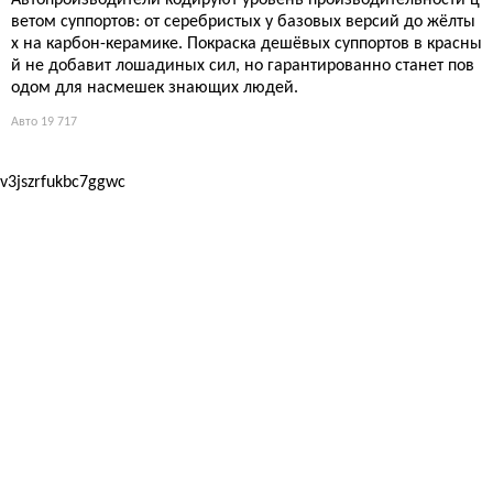
Автопроизводители кодируют уровень производительности ц
ветом суппортов: от серебристых у базовых версий до жёлты
х на карбон-керамике. Покраска дешёвых суппортов в красны
й не добавит лошадиных сил, но гарантированно станет пов
одом для насмешек знающих людей.
Авто
19 717
v3jszrfukbc7ggwc