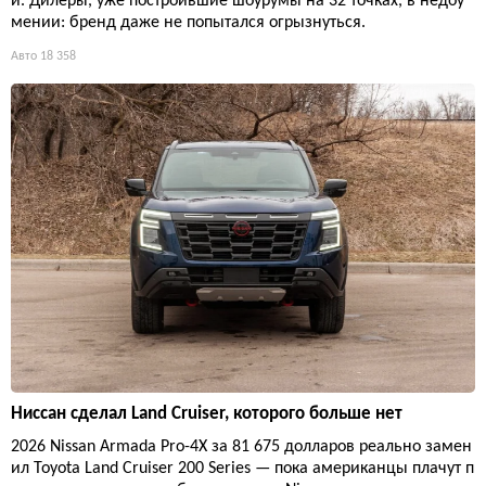
й. Дилеры, уже построившие шоурумы на 32 точках, в недоу
мении: бренд даже не попытался огрызнуться.
Авто
18 358
Ниссан сделал Land Cruiser, которого больше нет
2026 Nissan Armada Pro-4X за 81 675 долларов реально замен
ил Toyota Land Cruiser 200 Series — пока американцы плачут п