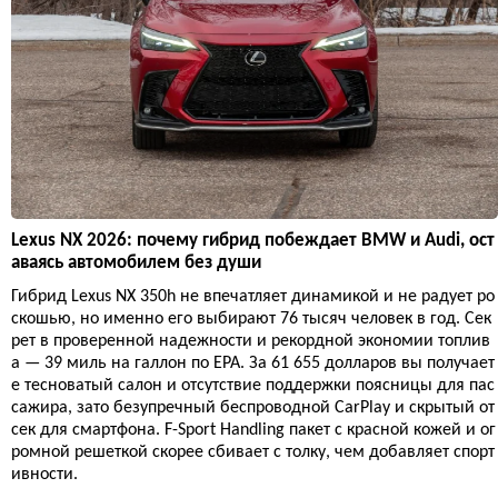
Lexus NX 2026: почему гибрид побеждает BMW и Audi, ост
аваясь автомобилем без души
Гибрид Lexus NX 350h не впечатляет динамикой и не радует ро
скошью, но именно его выбирают 76 тысяч человек в год. Сек
рет в проверенной надежности и рекордной экономии топлив
а — 39 миль на галлон по EPA. За 61 655 долларов вы получает
е тесноватый салон и отсутствие поддержки поясницы для пас
сажира, зато безупречный беспроводной CarPlay и скрытый от
сек для смартфона. F-Sport Handling пакет с красной кожей и ог
ромной решеткой скорее сбивает с толку, чем добавляет спорт
ивности.