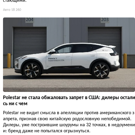
стающими.
Авто
18 260
Polestar не стала обжаловать запрет в США: дилеры остали
сь ни с чем
Polestar не видит смысла в апелляции против американского з
апрета, признав свою китайскую родословную непобедимой.
Дилеры, уже построившие шоурумы на 32 точках, в недоумени
и: бренд даже не попытался огрызнуться.