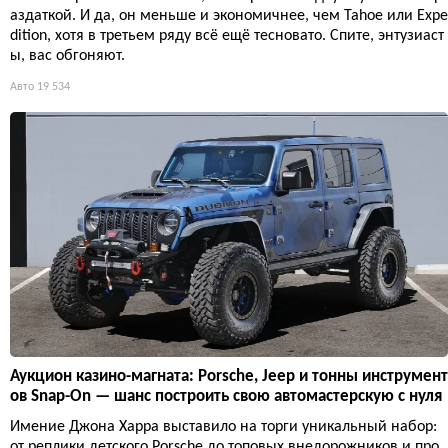
аздаткой. И да, он меньше и экономичнее, чем Tahoe или Expe
dition, хотя в третьем ряду всё ещё тесновато. Спите, энтузиаст
ы, вас обгоняют.
Авто
19 534
Аукцион казино-магната: Porsche, Jeep и тонны инструмент
ов Snap-On — шанс построить свою автомастерскую с нуля
Имение Джона Харра выставило на торги уникальный набор:
от реплики детского Porsche до топовых внедорожников и про