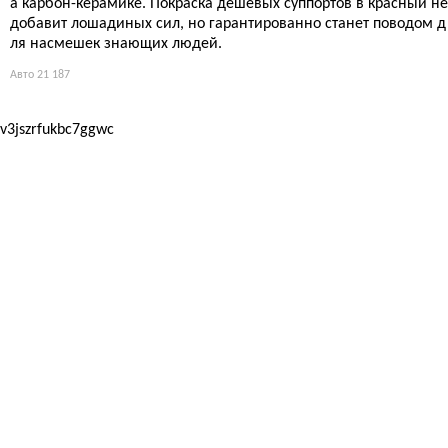
а карбон-керамике. Покраска дешёвых суппортов в красный не
добавит лошадиных сил, но гарантированно станет поводом д
ля насмешек знающих людей.
Авто
21 187
v3jszrfukbc7ggwc