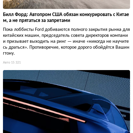
Билл Форд: Автопром США обязан конкурировать с Китае
м, а не прятаться за запретами
Пока лоббисты Ford добиваются полного закрытия рынка для
китайских машин, председатель совета директоров компани
и призывает выходить на ринг — иначе «никогда не научите
сь драться». Противоречие, которое дорого обойдётся Вашин
гтону.
Авто
15 321