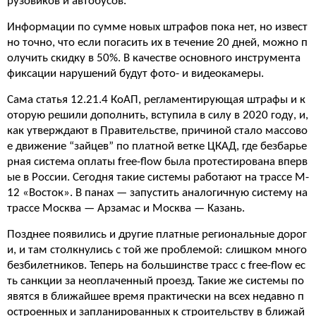
рузовиков и автобусов.
Информации по сумме новых штрафов пока нет, но извест
но точно, что если погасить их в течение 20 дней, можно п
олучить скидку в 50%. В качестве основного инструмента
фиксации нарушений будут фото- и видеокамеры.
Сама статья 12.21.4 КоАП, регламентирующая штрафы и к
оторую решили дополнить, вступила в силу в 2020 году, и,
как утверждают в Правительстве, причиной стало массово
е движение “зайцев” по платной ветке ЦКАД, где безбарье
рная система оплаты free-flow была протестирована вперв
ые в России. Сегодня такие системы работают на трассе М-
12 «Восток». В панах — запустить аналогичную систему на
трассе Москва — Арзамас и Москва — Казань.
Позднее появились и другие платные региональные дорог
и, и там столкнулись с той же проблемой: слишком много
безбилетников. Теперь на большинстве трасс с free-flow ес
ть санкции за неоплаченный проезд. Такие же системы по
явятся в ближайшее время практически на всех недавно п
остроенных и запланированных к строительству в ближай