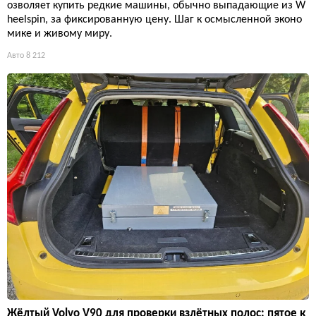
озволяет купить редкие машины, обычно выпадающие из W
heelspin, за фиксированную цену. Шаг к осмысленной эконо
мике и живому миру.
Авто
8 212
Жёлтый Volvo V90 для проверки взлётных полос: пятое к