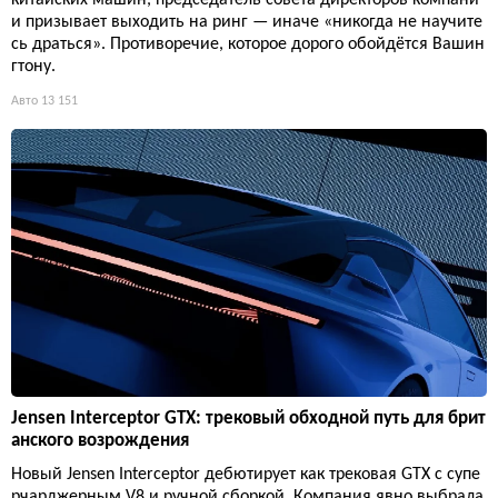
китайских машин, председатель совета директоров компани
и призывает выходить на ринг — иначе «никогда не научите
сь драться». Противоречие, которое дорого обойдётся Вашин
гтону.
Авто
13 151
Jensen Interceptor GTX: трековый обходной путь для брит
анского возрождения
Новый Jensen Interceptor дебютирует как трековая GTX с супе
рчарджерным V8 и ручной сборкой. Компания явно выбрала