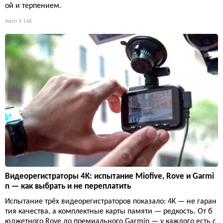
ой и терпением.
Авто
4 146
Видеорегистраторы 4K: испытание Miofive, Rove и Garmi
n — как выбрать и не переплатить
Испытание трёх видеорегистраторов показало: 4K — не гаран
тия качества, а комплектные карты памяти — редкость. От б
юджетного Rove до премиального Garmin — у каждого есть с