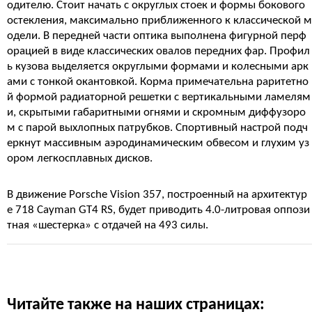
одителю. Стоит начать с округлых стоек и формы бокового
остекления, максимально приближенного к классической м
одели. В передней части оптика выполнена фигурной перф
орацией в виде классических овалов передних фар. Профил
ь кузова выделяется округлыми формами и колесными арк
ами с тонкой окантовкой. Корма примечательна раритетно
й формой радиаторной решетки с вертикальными ламелям
и, скрытыми габаритными огнями и скромным диффузоро
м с парой выхлопных патрубков. Спортивный настрой подч
еркнут массивным аэродинамическим обвесом и глухим уз
ором легкосплавных дисков.
В движение Porsche Vision 357, построенный на архитектур
е 718 Cayman GT4 RS, будет приводить 4.0-литровая оппози
тная «шестерка» с отдачей на 493 силы.
Читайте также на наших страницах: