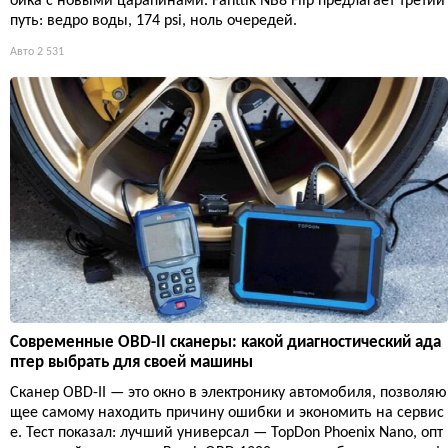
ойка с новыми царапинами. Fanttik NB8 Flip предлагает третий
путь: ведро воды, 174 psi, ноль очередей.
Авто
2 531
Современные OBD-II сканеры: какой диагностический ада
птер выбрать для своей машины
Сканер OBD-II — это окно в электронику автомобиля, позволяю
щее самому находить причину ошибки и экономить на сервис
е. Тест показал: лучший универсал — TopDon Phoenix Nano, опт