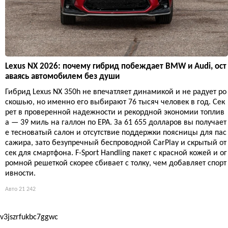
Lexus NX 2026: почему гибрид побеждает BMW и Audi, ост
аваясь автомобилем без души
Гибрид Lexus NX 350h не впечатляет динамикой и не радует ро
скошью, но именно его выбирают 76 тысяч человек в год. Сек
рет в проверенной надежности и рекордной экономии топлив
а — 39 миль на галлон по EPA. За 61 655 долларов вы получает
е тесноватый салон и отсутствие поддержки поясницы для пас
сажира, зато безупречный беспроводной CarPlay и скрытый от
сек для смартфона. F-Sport Handling пакет с красной кожей и ог
ромной решеткой скорее сбивает с толку, чем добавляет спорт
ивности.
Авто
21 242
v3jszrfukbc7ggwc