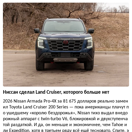
Ниссан сделал Land Cruiser, которого больше нет
2026 Nissan Armada Pro-4X за 81 675 долларов реально замен
ил Toyota Land Cruiser 200 Series — пока американцы плачут п
о ушедшему «королю бездорожья», Nissan тихо выдал внедо
рожный аппарат с twin-turbo V6, блокировкой и двухступенча
той раздаткой. И да, он меньше и экономичнее, чем Tahoe и
ли Expedition, хотя в третьем ряду всё ещё тесновато. Спите, э