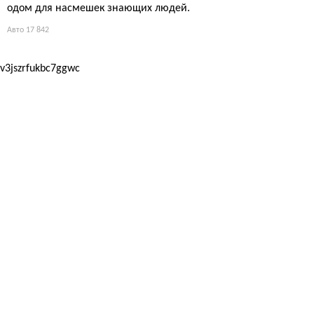
одом для насмешек знающих людей.
Авто
17 842
v3jszrfukbc7ggwc