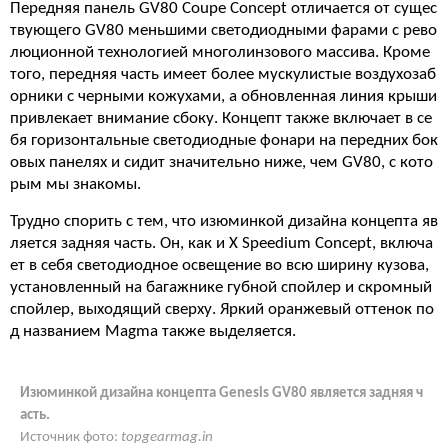
Передняя панель GV80 Coupe Concept отличается от сущес
твующего GV80 меньшими светодиодными фарами с рево
люционной технологией многолинзового массива. Кроме
того, передняя часть имеет более мускулистые воздухозаб
орники с черными кожухами, а обновленная линия крыши
привлекает внимание сбоку. Концепт также включает в се
бя горизонтальные светодиодные фонари на передних бок
овых панелях и сидит значительно ниже, чем GV80, с кото
рым мы знакомы.
Трудно спорить с тем, что изюминкой дизайна концепта яв
ляется задняя часть. Он, как и X Speedium Concept, включа
ет в себя светодиодное освещение во всю ширину кузова,
установленный на багажнике губной спойлер и скромный
спойлер, выходящий сверху. Яркий оранжевый оттенок по
д названием Magma также выделяется.
Изюминкой дизайна концепта Genesis GV80 является задняя ч
асть.
Источник фото:
topgearmag.in