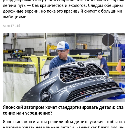
рчарджерным V8 и ручной сборкой. Компания явно выбрала
лёгкий путь — без краш-тестов и экологов. Следом обещаны
дорожные версии, но пока это красивый силуэт с большими
амбициями.
Авто
17 116
Японский автопром хочет стандартизировать детали: спа
сение или усреднение?
Японские автогиганты решили объединить усилия, чтобы ста
ндартизировать невидимые детали. Звучит как благо для ин