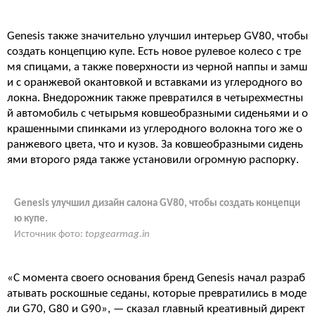
Genesis также значительно улучшил интерьер GV80, чтобы
создать концепцию купе. Есть новое рулевое колесо с тре
мя спицами, а также поверхности из черной наппы и замш
и с оранжевой окантовкой и вставками из углеродного во
локна. Внедорожник также превратился в четырехместны
й автомобиль с четырьмя ковшеобразными сиденьями и о
крашенными спинками из углеродного волокна того же о
ранжевого цвета, что и кузов. За ковшеобразными сидень
ями второго ряда также установили огромную распорку.
Genesis улучшил дизайн салона GV80, чтобы создать концепци
ю купе.
Источник фото:
topgearmag.in
«С момента своего основания бренд Genesis начал разраб
атывать роскошные седаны, которые превратились в моде
ли G70, G80 и G90», — сказал главный креативный директ