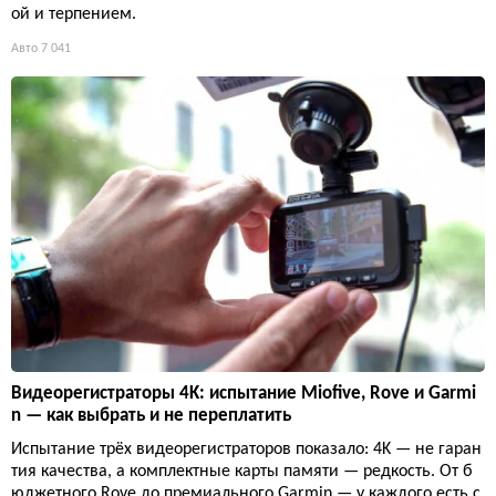
ой и терпением.
Авто
7 041
Видеорегистраторы 4K: испытание Miofive, Rove и Garmi
n — как выбрать и не переплатить
Испытание трёх видеорегистраторов показало: 4K — не гаран
тия качества, а комплектные карты памяти — редкость. От б
юджетного Rove до премиального Garmin — у каждого есть с