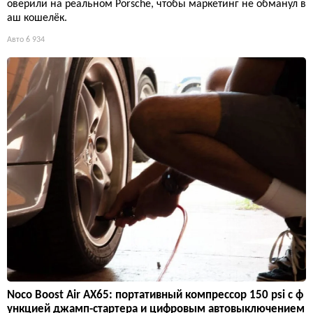
оверили на реальном Porsche, чтобы маркетинг не обманул в
аш кошелёк.
Авто
6 934
Noco Boost Air AX65: портативный компрессор 150 psi с ф
ункцией джамп-стартера и цифровым автовыключением