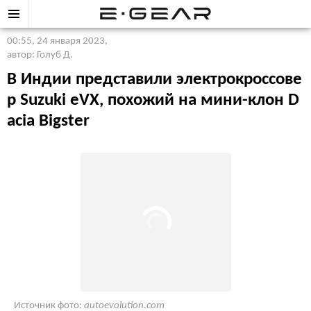
00:55, 24 января 2023
,
автор: Голуб Д.
В Индии представили электрокроссове
р Suzuki eVX, похожий на мини-клон D
acia Bigster
Источник фото:
autoevolution.com