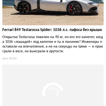
оторое тайно перехватывает данные всех смартфонов в ради
усе действия. Ваша приватность стоит меньше, чем стоимост
ь одного такого Tahoe.
Авто
18 207
Ferrari 849 Testarossa Spider: 1036 л.с. пафоса без крыши
Открытая Testarossa тяжелее на 90 кг, но кто это заметит, когд
а 1036 «лошадей» под капотом и ты в панамке? Инженеры п
оставили на впечатления, а не на секунды на треке — и прои