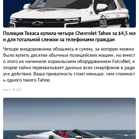
мого за вменяемую цену. Пожалуй, лучший способ сэкономи
ть, не чувствуя себя обделённым.
Авто
15 680
Полиция Техаса купила четыре Chevrolet Tahoe за $4,5 мл
н для тотальной слежки за телефонами граждан
Четыре внедорожника обошлись в сумму, за которую можно
было купить десятки обычных полицейских машин, но вмест
о этого их начинили израильским оборудованием FalcoNet, к