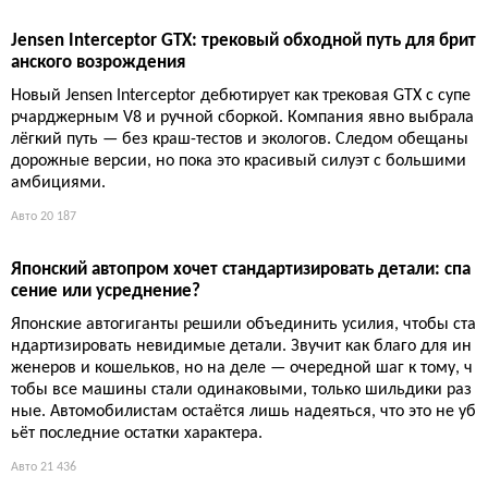
Авто
17 835
Билл Форд: Автопром США обязан конкурировать с Китае
м, а не прятаться за запретами
Пока лоббисты Ford добиваются полного закрытия рынка для
китайских машин, председатель совета директоров компани
и призывает выходить на ринг — иначе «никогда не научите
сь драться». Противоречие, которое дорого обойдётся Вашин
гтону.