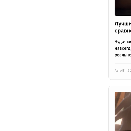
Лучши
сравн
Чудо-п
навсегд
реально
Авто
5 