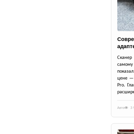
Совре
адапт
Сканер 
самому
показал
цене — 
Pro. Гл
расшире
Авто
3 