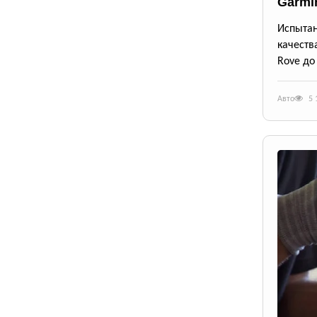
Garmi
Испыта
качеств
Rove до
Авто
5 