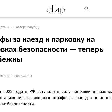
eГир
+18
арта 2023
,
автор: Голуб Д.
фы за наезд и парковку на
овках безопасности — теперь
бежны
фото:
Яндекс.Карты
а 2023 года в РФ вступили в силу поправки в правил
о движения, касающихся штрафов за наезд и остановк
ках безопасности.