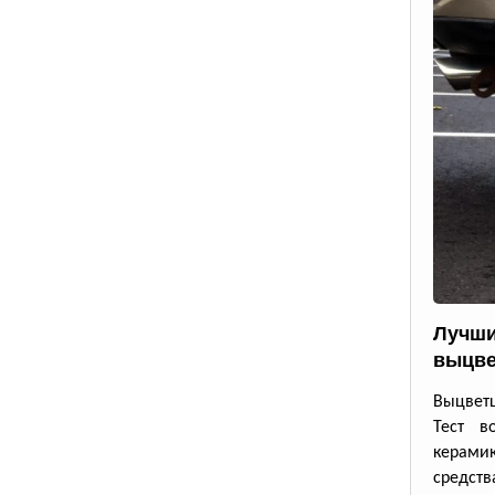
Лучши
выцве
Выцветш
Тест в
керамик
средств