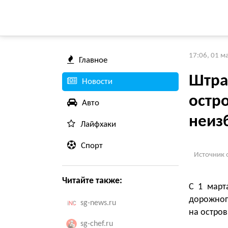
17:06, 01 м
Главное
Штра
Новости
остр
Авто
неиз
Лайфхаки
Спорт
Источник 
Читайте также:
С 1 март
дорожног
sg-news.ru
на остров
sg-chef.ru