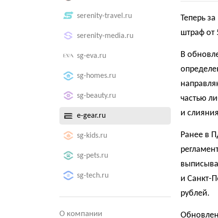
serenity-travel.ru
Теперь за
штраф от 
serenity-media.ru
В обновл
sg-eva.ru
определен
sg-homes.ru
направля
sg-beauty.ru
частью л
и слияния
e-gear.ru
Ранее в П
sg-kids.ru
регламент
sg-pets.ru
выписыва
sg-tech.ru
и Санкт-П
рублей.
О компании
Обновлен