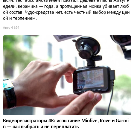
ысяч. Тест восстановителей показал: дешёвые пасты живут н
едели, керамика — года, а пропущенная мойка убивает люб
ой состав. Чудо-средства нет, есть честный выбор между цен
ой и терпением.
Авто
4 624
Видеорегистраторы 4K: испытание Miofive, Rove и Garmi
n — как выбрать и не переплатить