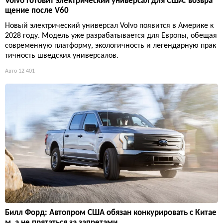
Volvo готовит электрический универсал для США: возвра
щение после V60
Новый электрический универсал Volvo появится в Америке к
2028 году. Модель уже разрабатывается для Европы, обещая
современную платформу, экологичность и легендарную прак
тичность шведских универсалов.
Авто
12 401
Билл Форд: Автопром США обязан конкурировать с Китае
м, а не прятаться за запретами