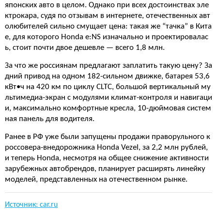
японских авто в целом. Однако при всех достоинствах эле
ктрокара, судя по отзывам в интернете, отечественных авт
олюбителей сильно смущает цена: такая же “тачка” в Кита
е, для которого Honda e:NS изначально и проектировалас
ь, стоит почти двое дешевле — всего 1,8 млн.
За что же россиянам предлагают заплатить такую цену? За
дний привод на одном 182-сильном движке, батарея 53,6
кВт•ч на 420 км по циклу CLTC, большой вертикальный му
льтимедиа-экран с модулями климат-контроля и навигаци
и, максимально комфортные кресла, 10-дюймовая систем
ная панель для водителя.
Ранее в РФ уже были запущены продажи праворульного к
россовера-внедорожника Honda Vezel, за 2,2 млн рублей,
и теперь Honda, несмотря на общее снижение активности
зарубежных автобрендов, планирует расширять линейку
моделей, представленных на отечественном рынке.
Источник: car.ru