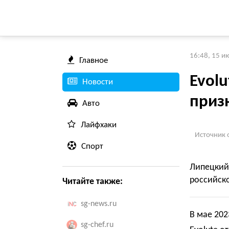
16:48, 15 и
Главное
Evol
Новости
приз
Авто
Лайфхаки
Источник 
Спорт
Липецкий
российск
Читайте также:
sg-news.ru
В мае 202
sg-chef.ru