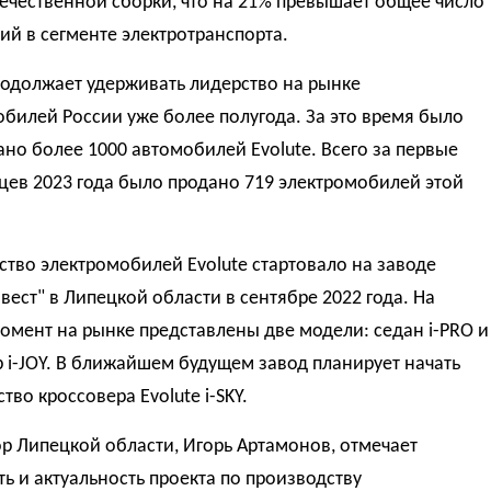
течественной сборки, что на 21% превышает общее число
ий в сегменте электротранспорта.
родолжает удерживать лидерство на рынке
билей России уже более полугода. За это время было
но более 1000 автомобилей Evolute. Всего за первые
цев 2023 года было продано 719 электромобилей этой
тво электромобилей Evolute стартовало на заводе
ест" в Липецкой области в сентябре 2022 года. На
мент на рынке представлены две модели: седан i-PRO и
 i-JOY. В ближайшем будущем завод планирует начать
тво кроссовера Evolute i-SKY.
р Липецкой области, Игорь Артамонов, отмечает
ь и актуальность проекта по производству