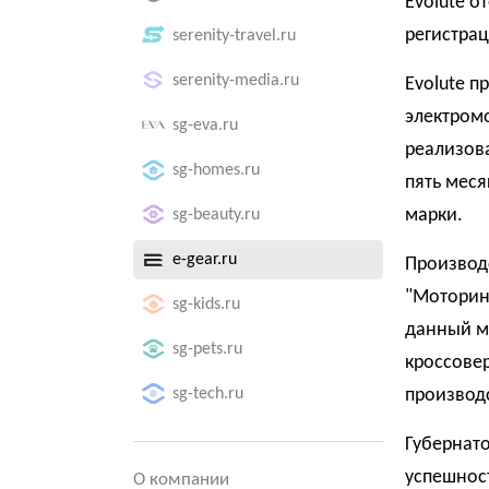
Evolute о
регистрац
serenity-travel.ru
serenity-media.ru
Evolute п
электромо
sg-eva.ru
реализова
sg-homes.ru
пять меся
марки.
sg-beauty.ru
e-gear.ru
Производс
"Моторинв
sg-kids.ru
данный мо
sg-pets.ru
кроссовер
sg-tech.ru
производс
Губернато
успешност
О компании