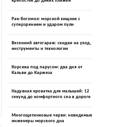
крепостей до диких пляжей
Рак-богомол: морской хищник с
суперзрением и ударом пули
Весенний автогараж: скидки на уход,
инструменты и технологии
Корсика под парусом: два дня от
Кальви до Каржеза
Надувная кроватка для малышей: 12
секунд до комфортного сна в дороге
Многощетинковые черви: невидимые
инженеры морского дна