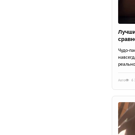
Лучши
сравн
Чудо-п
навсегд
реально
Авто
6 