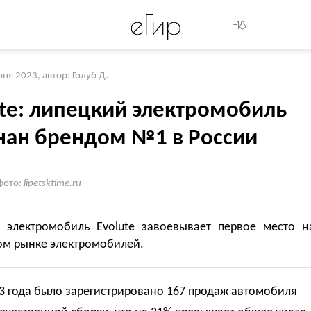
eГир
+18
юня 2023
,
автор: Голуб Д.
ute: липецкий электромобиль
нан брендом №1 в России
фото:
lipetsktime.ru
 электромобиль Evolute завоевывает первое место н
ом рынке электромобилей.
3 года было зарегистрировано 167 продаж автомобиля