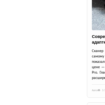
Совре
адапт
Сканер 
самому
показал
цене — 
Pro. Гл
расшире
Авто
5 