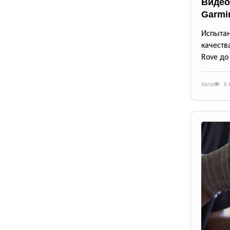
Видео
Garmi
Испыта
качеств
Rove до
Авто
6 