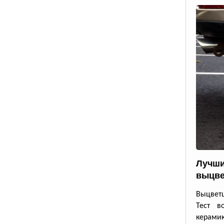
Лучши
выцве
Выцветш
Тест в
керамик